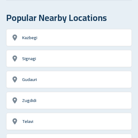
Popular Nearby Locations
Kazbegi
Signagi
Gudauri
Zugdidi
Telavi