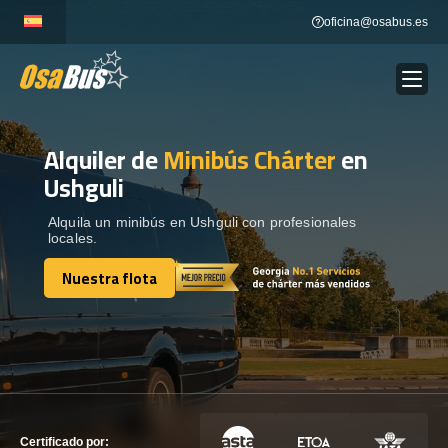
Skip
oficina@osabus.es
to
content
Alquiler de
Minibús Chárter
en
Show dropdown
ALQUILER DE AUTOCARES
Ushguli
Show dropdown
DESTINOS
Alquila un minibús en Ushguli con profesionales
locales.
Nuestra flota
Show dropdown
RECORRIDAS
Nuestra flota
FLOTA
CONTÁCTENOS
CONTÁCTENOS
Certificado por: