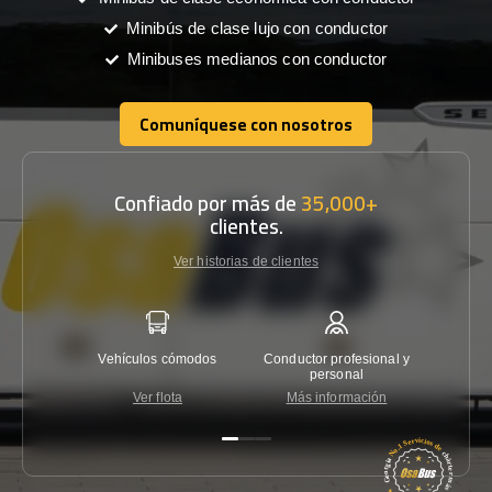
Minibús de clase lujo con conductor
Minibuses medianos con conductor
Comuníquese con nosotros
Comuníquese con nosotros
Confiado por más de
35,000+
clientes.
Ver historias de clientes
Vehículos cómodos
Conductor profesional y
Garantí
personal
Ver flota
Más información
Co