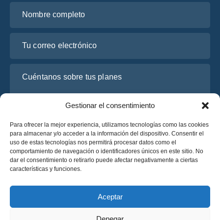
Nombre completo
Tu correo electrónico
Cuéntanos sobre tus planes
Gestionar el consentimiento
Para ofrecer la mejor experiencia, utilizamos tecnologías como las cookies
para almacenar y/o acceder a la información del dispositivo. Consentir el
uso de estas tecnologías nos permitirá procesar datos como el
comportamiento de navegación o identificadores únicos en este sitio. No
dar el consentimiento o retirarlo puede afectar negativamente a ciertas
características y funciones.
He leído y acepto la
Política de Privacidad
de OsaBus.
Solicite un presupuesto
Aceptar
Solicite un presupuesto
Denegar