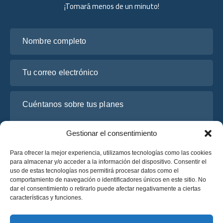
¡Tomará menos de un minuto!
Nombre completo
Tu correo electrónico
Cuéntanos sobre tus planes
Gestionar el consentimiento
Para ofrecer la mejor experiencia, utilizamos tecnologías como las cookies
para almacenar y/o acceder a la información del dispositivo. Consentir el
uso de estas tecnologías nos permitirá procesar datos como el
comportamiento de navegación o identificadores únicos en este sitio. No
dar el consentimiento o retirarlo puede afectar negativamente a ciertas
características y funciones.
He leído y acepto la
Política de Privacidad
de OsaBus.
Solicite un presupuesto