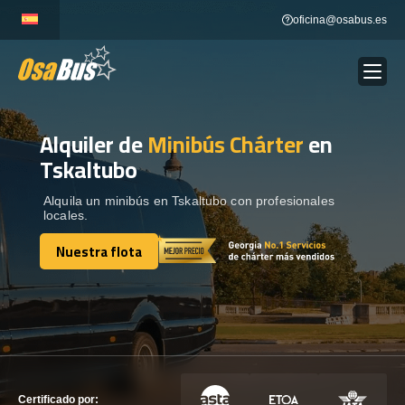
Skip
oficina@osabus.es
to
content
Alquiler de
Minibús Chárter
en
Show dropdown
ALQUILER DE AUTOCARES
Tskaltubo
Show dropdown
DESTINOS
Alquila un minibús en Tskaltubo con profesionales
locales.
Nuestra flota
Show dropdown
RECORRIDAS
Nuestra flota
FLOTA
CONTÁCTENOS
CONTÁCTENOS
Certificado por: