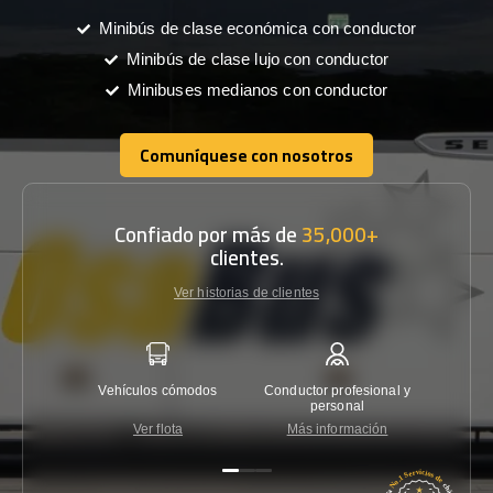
Minibús de clase económica con conductor
Minibús de clase lujo con conductor
Minibuses medianos con conductor
Comuníquese con nosotros
Comuníquese con nosotros
Confiado por más de
35,000+
clientes.
Ver historias de clientes
Vehículos cómodos
Conductor profesional y
Garantí
personal
Ver flota
Más información
Co