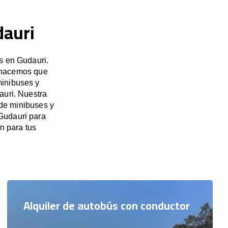
dauri
s en Gudauri.
, hacemos que
minibuses y
auri. Nuestra
 de minibuses y
 Gudauri para
n para tus
Alquiler de autobús con conductor