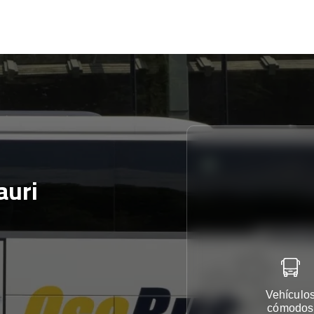
auri
Vehículo
cómodos