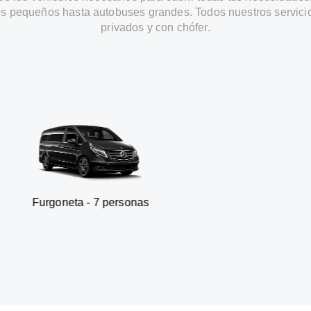
s pequeños hasta autobuses grandes. Todos nuestros servici
privados y con chófer.
a - 7 personas
SUV - 3 