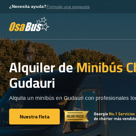
Skip
¿Necesita ayuda?
Formule una pregunta
to
content
Alquiler de
Minibús C
Gudauri
Alquila un minibús en Gudauri con profesionales lo
Nuestra flota
Nuestra flota