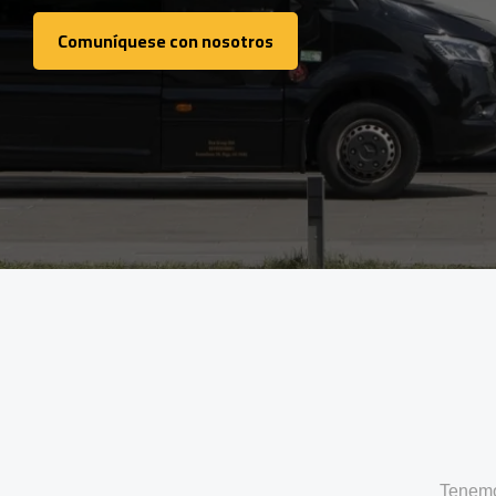
Comuníquese con nosotros
Comuníquese con nosotros
Tenemo