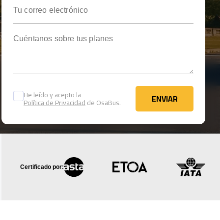
Tu correo electrónico
Cuéntanos sobre tus planes
He leído y acepto la
ENVIAR
Política de Privacidad
de OsaBus.
ENVIAR
Certificado por: