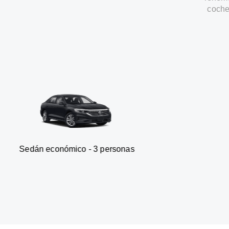
coche
nómico - 3 personas
Furgonet