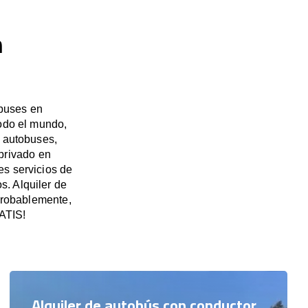
n
ibuses en
todo el mundo,
e autobuses,
privado en
s servicios de
s. Alquiler de
probablemente,
RATIS!
Alquiler de autobús con conductor