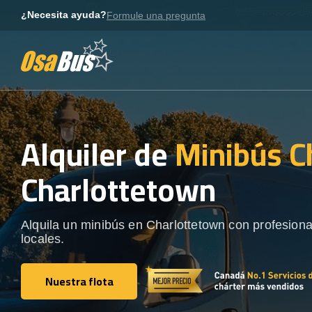
Skip
¿Necesita ayuda?
Formule una pregunta
to
content
Alquiler de
Minibús C
Charlottetown
Alquila un minibús en Charlottetown con profesiona
locales.
Nuestra flota
Nuestra flota