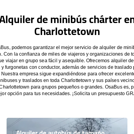
Alquiler de minibús chárter e
Charlottetown
us, podemos garantizar el mejor servicio de alquiler de min
. Con la confianza de miles de viajeros y organizaciones de 
 viajar en grupo sea fácil y asequible. Ofrecemos alquiler d
 y furgonetas con conductor, además de servicios de traslado 
. Nuestra empresa sigue expandiéndose para ofrecer excelente
inibuses y traslados en toda Charlottetown y sus países vecino
Charlottetown para grupos pequeños o grandes. OsaBus es, 
jor opción para tus necesidades. ¡Solicita un presupuesto G
Alquiler de autobús de tamaño