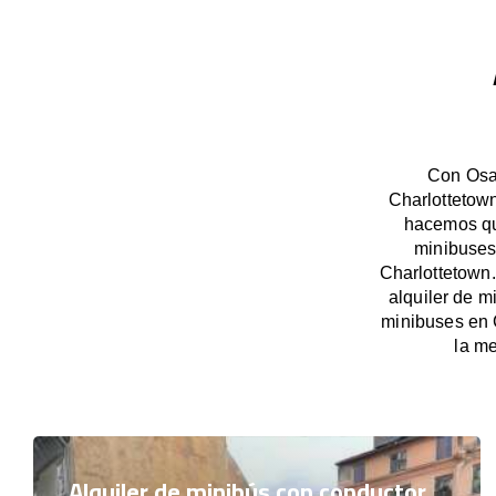
Con OsaB
Charlottetown
hacemos que
minibuses
Charlottetown
alquiler de m
minibuses en 
la me
Alquiler de minibús con conductor