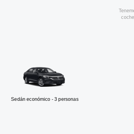
Tenemo
coche
nómico - 3 personas
Furgonet