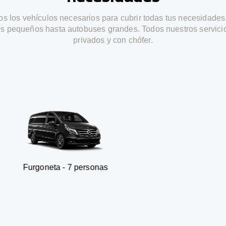
s los vehículos necesarios para cubrir todas tus necesidades
s pequeños hasta autobuses grandes. Todos nuestros servici
privados y con chófer.
a - 7 personas
SUV - 3 