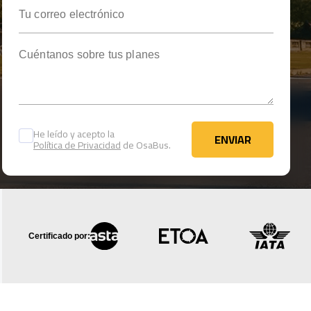
Tu correo electrónico
Cuéntanos sobre tus planes
He leído y acepto la
ENVIAR
Política de Privacidad
de OsaBus.
ENVIAR
Certificado por: