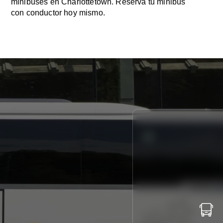
minibuses en Charlottetown. Reserva tu minibús
con conductor hoy mismo.