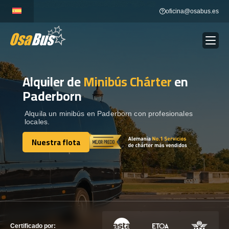
Skip
oficina@osabus.es
to
content
Alquiler de
Minibús Chárter
en
Show dropdown
ALQUILER DE AUTOCARES
Paderborn
Show dropdown
DESTINOS
Alquila un minibús en Paderborn con profesionales
locales.
Nuestra flota
Show dropdown
RECORRIDAS
Nuestra flota
FLOTA
CONTÁCTENOS
CONTÁCTENOS
Certificado por: