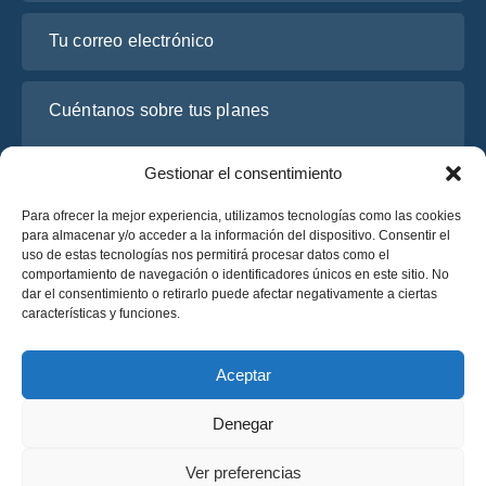
Tu correo electrónico
Cuéntanos sobre tus planes
Gestionar el consentimiento
Para ofrecer la mejor experiencia, utilizamos tecnologías como las cookies
para almacenar y/o acceder a la información del dispositivo. Consentir el
uso de estas tecnologías nos permitirá procesar datos como el
comportamiento de navegación o identificadores únicos en este sitio. No
dar el consentimiento o retirarlo puede afectar negativamente a ciertas
características y funciones.
He leído y acepto la
Política de Privacidad
de OsaBus.
Solicite un presupuesto
Aceptar
Solicite un presupuesto
Denegar
Español
Ver preferencias