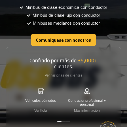
Minibús de clase económica con conductor
Minibús de clase lujo con conductor
Minibuses medianos con conductor
Comuníquese con nosotros
Comuníquese con nosotros
Confiado por más de
35,000+
clientes.
Ver historias de clientes
Vehículos cómodos
Conductor profesional y
Garantí
personal
Ver flota
Más información
Co