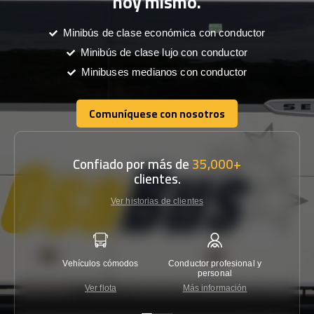
hoy mismo.
Minibús de clase económica con conductor
Minibús de clase lujo con conductor
Minibuses medianos con conductor
Comuníquese con nosotros
Comuníquese con nosotros
Confiado por más de
35,000+
clientes.
Ver historias de clientes
Vehículos cómodos
Conductor profesional y
Garantí
personal
Ver flota
Más información
Co