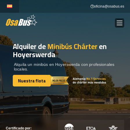
Skip
oficina@osabus.es
to
content
Alquiler de
Minibús Chárter
en
Show dropdown
ALQUILER DE AUTOCARES
Hoyerswerda
Show dropdown
DESTINOS
Alquila un minibús en Hoyerswerda con profesionales
locales.
Nuestra flota
Show dropdown
RECORRIDAS
Nuestra flota
FLOTA
CONTÁCTENOS
CONTÁCTENOS
Certificado por: