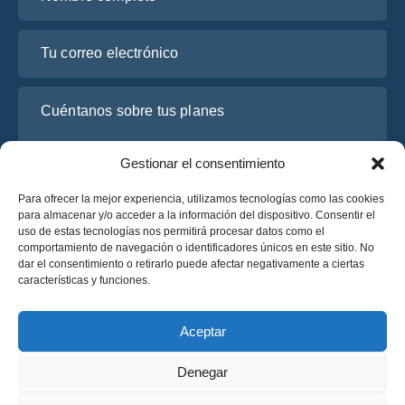
Tu correo electrónico
Cuéntanos sobre tus planes
Gestionar el consentimiento
Para ofrecer la mejor experiencia, utilizamos tecnologías como las cookies
para almacenar y/o acceder a la información del dispositivo. Consentir el
uso de estas tecnologías nos permitirá procesar datos como el
comportamiento de navegación o identificadores únicos en este sitio. No
dar el consentimiento o retirarlo puede afectar negativamente a ciertas
características y funciones.
He leído y acepto la
Política de Privacidad
de OsaBus.
Solicite un presupuesto
Aceptar
Solicite un presupuesto
Denegar
Español