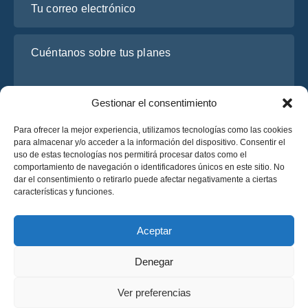
Cuéntanos sobre tus planes
Gestionar el consentimiento
Para ofrecer la mejor experiencia, utilizamos tecnologías como las cookies
para almacenar y/o acceder a la información del dispositivo. Consentir el
uso de estas tecnologías nos permitirá procesar datos como el
comportamiento de navegación o identificadores únicos en este sitio. No
dar el consentimiento o retirarlo puede afectar negativamente a ciertas
He leído y acepto la
Política de Privacidad
de OsaBus.
características y funciones.
Solicite un presupuesto
Solicite un presupuesto
Aceptar
Denegar
Español
Ver preferencias
© 2025 OsaBus © Todos los derechos reservados.
Política de Privacidad
Términos y Condiciones
News