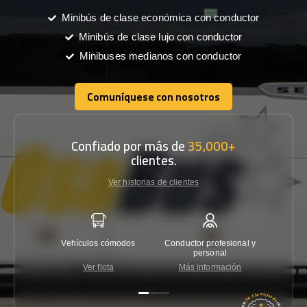
Minibús de clase económica con conductor
Minibús de clase lujo con conductor
Minibuses medianos con conductor
Comuníquese con nosotros
Comuníquese con nosotros
Confiado por más de
35,000+
clientes.
Ver historias de clientes
Vehículos cómodos
Conductor profesional y
Garantí
personal
Ver flota
Más información
Co