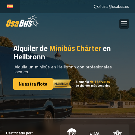
Skip
oficina@osabus.es
to
content
Alquiler de
Minibús Chárter
en
Show dropdown
ALQUILER DE AUTOCARES
Heilbronn
Show dropdown
DESTINOS
Alquila un minibús en Heilbronn con profesionales
locales.
Nuestra flota
Show dropdown
RECORRIDAS
Nuestra flota
FLOTA
CONTÁCTENOS
CONTÁCTENOS
Certificado por: