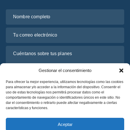
Nombre completo
Tu correo electrónico
Cuéntanos sobre tus planes
Gestionar el consentimiento
Para ofrecer la mejor experiencia, utilizamos tecnologías como las cookies
para almacenar y/o acceder a la información del dispositivo. Consentir el
uso de estas tecnologías nos permitirá procesar datos como el
comportamiento de navegación o identificadores únicos en este sitio. No
dar el consentimiento o retirarlo puede afectar negativamente a ciertas
características y funciones.
He leído y acepto la
Política de Privacidad
de OsaBus.
Solicite un presupuesto
Aceptar
Solicite un presupuesto