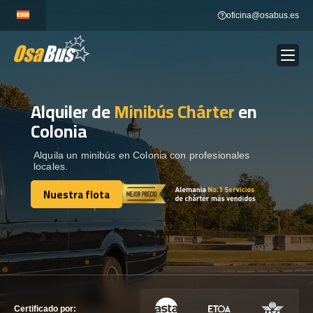
Skip
oficina@osabus.es
to
content
Alquiler de
Minibús Chárter
en
Show dropdown
ALQUILER DE AUTOCARES
Colonia
Show dropdown
DESTINOS
Alquila un minibús en Colonia con profesionales
locales.
Nuestra flota
Show dropdown
RECORRIDAS
Nuestra flota
FLOTA
CONTÁCTENOS
CONTÁCTENOS
Certificado por: