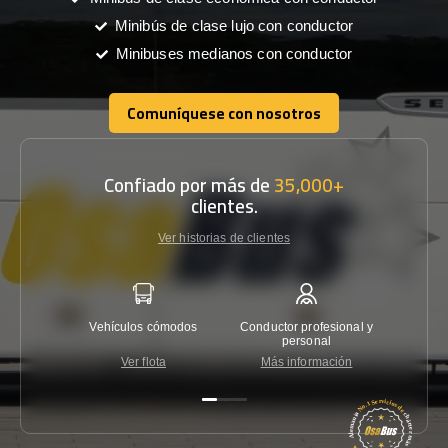
Minibús de clase lujo con conductor
Minibuses medianos con conductor
Comuníquese con nosotros
Comuníquese con nosotros
Confiado por más de
35,000+
clientes.
Ver historias de clientes
Vehículos cómodos
Conductor profesional y
Garantí
personal
Ver flota
Más información
Co