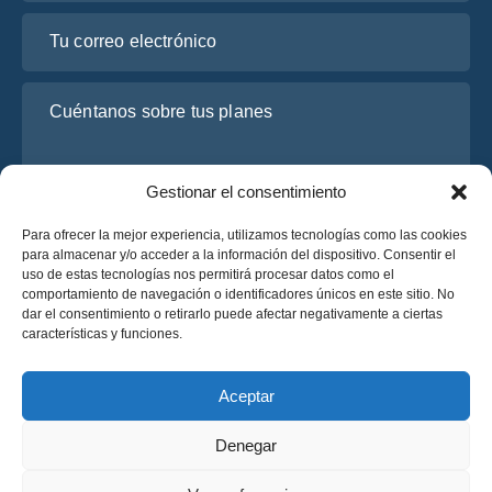
Tu correo electrónico
Cuéntanos sobre tus planes
Gestionar el consentimiento
Para ofrecer la mejor experiencia, utilizamos tecnologías como las cookies
para almacenar y/o acceder a la información del dispositivo. Consentir el
uso de estas tecnologías nos permitirá procesar datos como el
comportamiento de navegación o identificadores únicos en este sitio. No
dar el consentimiento o retirarlo puede afectar negativamente a ciertas
He leído y acepto la
Política de Privacidad
de OsaBus.
características y funciones.
Solicite un presupuesto
Solicite un presupuesto
Aceptar
Denegar
Español