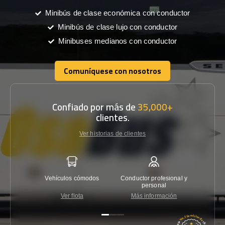
Minibús de clase económica con conductor
Minibús de clase lujo con conductor
Minibuses medianos con conductor
Comuníquese con nosotros
Comuníquese con nosotros
Confiado por más de
35,000+
clientes.
Ver historias de clientes
Vehículos cómodos
Conductor profesional y
Garantí
personal
Ver flota
Más información
Co