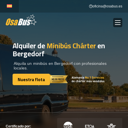
Skip
oficina@osabus.es
to
content
Alquiler de
Minibús Chárter
en
Show dropdown
ALQUILER DE AUTOCARES
Bergedorf
Show dropdown
DESTINOS
Alquila un minibús en Bergedorf con profesionales
locales.
Nuestra flota
Show dropdown
RECORRIDAS
Nuestra flota
FLOTA
CONTÁCTENOS
CONTÁCTENOS
Certificado por: