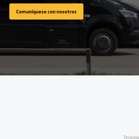
Comuníquese con nosotros
Comuníquese con nosotros
Tenemo