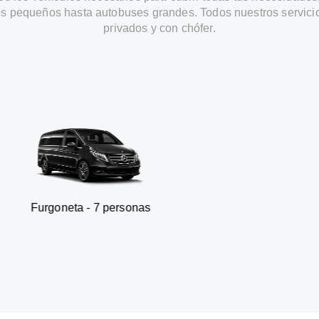
s pequeños hasta autobuses grandes. Todos nuestros servici
privados y con chófer.
a - 7 personas
SUV - 3 