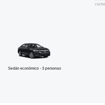
coche
nómico - 3 personas
Furgonet