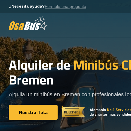
Skip
¿Necesita ayuda?
Formule una pregunta
to
content
Alquiler de
Minibús C
Bremen
Alquila un minibús en Bremen con profesionales lo
Nuestra flota
Nuestra flota