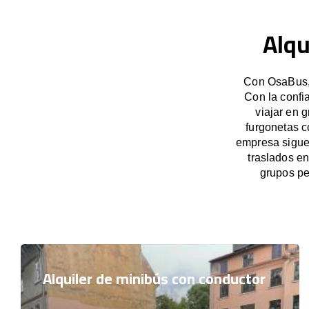
Alqu
Con OsaBus, 
Con la confi
viajar en 
furgonetas c
empresa sigue 
traslados e
grupos pe
Alquiler de minibús con conductor