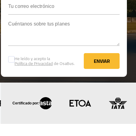
Tu correo electrónico
Cuéntanos sobre tus planes
He leído y acepto la
ENVIAR
Política de Privacidad
de OsaBus.
ENVIAR
Certificado por: