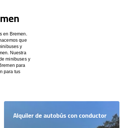
remen
es en Bremen.
, hacemos que
minibuses y
emen. Nuestra
 de minibuses y
 Bremen para
n para tus
Alquiler de autobús con conductor