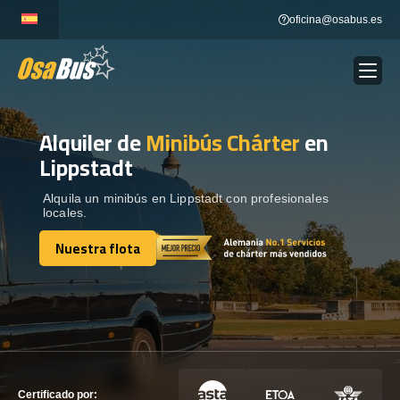
Skip
oficina@osabus.es
to
content
Alquiler de
Minibús Chárter
en
Show dropdown
ALQUILER DE AUTOCARES
Lippstadt
Show dropdown
DESTINOS
Alquila un minibús en Lippstadt con profesionales
locales.
Nuestra flota
Show dropdown
RECORRIDAS
Nuestra flota
FLOTA
CONTÁCTENOS
CONTÁCTENOS
Certificado por: