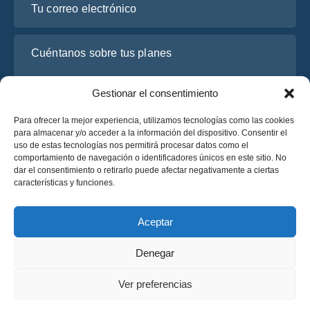
Cuéntanos sobre tus planes
Gestionar el consentimiento
Para ofrecer la mejor experiencia, utilizamos tecnologías como las cookies
para almacenar y/o acceder a la información del dispositivo. Consentir el
uso de estas tecnologías nos permitirá procesar datos como el
comportamiento de navegación o identificadores únicos en este sitio. No
dar el consentimiento o retirarlo puede afectar negativamente a ciertas
características y funciones.
He leído y acepto la
Política de Privacidad
de OsaBus.
Solicite un presupuesto
Aceptar
Solicite un presupuesto
Denegar
Español
Ver preferencias
© 2025 OsaBus © Todos los derechos reservados.
Política de Privacidad
Términos y Condiciones
News