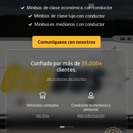
Minibús de clase económica con conductor
Minibús de clase lujo con conductor
Minibuses medianos con conductor
Comuníquese con nosotros
Comuníquese con nosotros
Confiado por más de
35,000+
clientes.
Ver historias de clientes
Vehículos cómodos
Conductor profesional y
Garantí
personal
Ver flota
Más información
Co