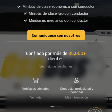
Minibús de clase económica con conductor
Minibús de clase lujo con conductor
Minibuses medianos con conductor
Comuníquese con nosotros
Comuníquese con nosotros
Confiado por más de
35,000+
clientes.
Ver historias de clientes
Vehículos cómodos
Conductor profesional y
Garantí
personal
Ver flota
Más información
Co