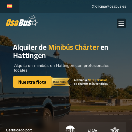
Skip
oficina@osabus.es
to
content
Alquiler de
Minibús Chárter
en
Show dropdown
ALQUILER DE AUTOCARES
Hattingen
Show dropdown
DESTINOS
Alquila un minibús en Hattingen con profesionales
locales.
Nuestra flota
Show dropdown
RECORRIDAS
Nuestra flota
FLOTA
CONTÁCTENOS
CONTÁCTENOS
Certificado por: