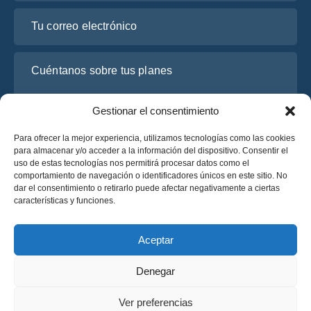
Tu correo electrónico
Cuéntanos sobre tus planes
Gestionar el consentimiento
Para ofrecer la mejor experiencia, utilizamos tecnologías como las cookies
para almacenar y/o acceder a la información del dispositivo. Consentir el
uso de estas tecnologías nos permitirá procesar datos como el
comportamiento de navegación o identificadores únicos en este sitio. No
dar el consentimiento o retirarlo puede afectar negativamente a ciertas
características y funciones.
He leído y acepto la
Política de Privacidad
de OsaBus.
Solicite un presupuesto
Aceptar
Solicite un presupuesto
Denegar
Español
Ver preferencias