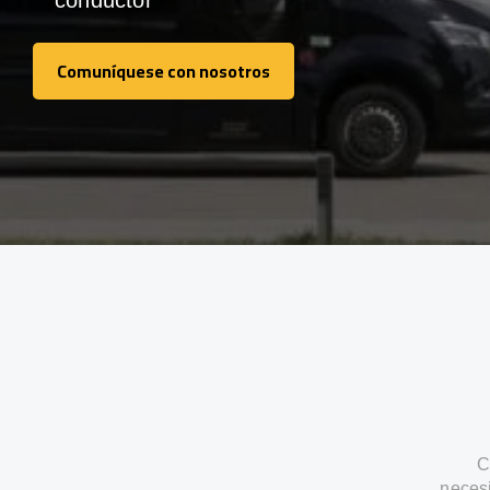
conductor
Comuníquese con nosotros
Comuníquese con nosotros
C
neces