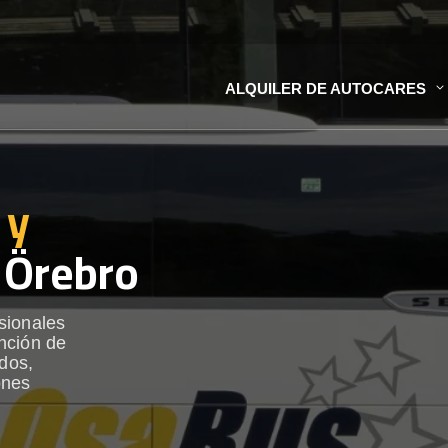
ALQUILER DE AUTOCARES
 y
 Örebro
sionales
nción de
ados,
ones