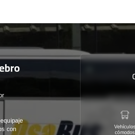
ebro
or
equipaje
Vehículo
os con
cómodos