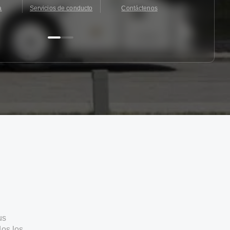
a
Servicios de conducto
Contáctenos
Contácten
us
os los