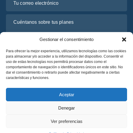
Cuéntanos sobre tus planes
Gestionar el consentimiento
Para ofrecer la mejor experiencia, utilizamos tecnologías como las cookies
para almacenar y/o acceder a la información del dispositivo. Consentir el
uso de estas tecnologías nos permitirá procesar datos como el
comportamiento de navegación o identificadores únicos en este sitio. No
dar el consentimiento o retirarlo puede afectar negativamente a ciertas
características y funciones.
He leído y acepto la
Política de Privacidad
de OsaBus.
Solicite un presupuesto
Aceptar
Solicite un presupuesto
Denegar
Español
Ver preferencias
© 2025 OsaBus © Todos los derechos reservados.
Política de Privacidad
Términos y Condiciones
News