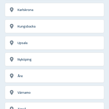
Karlskrona
Kungsbacka
Upsala
Nyköping
Åre
Värnamo
Timrå