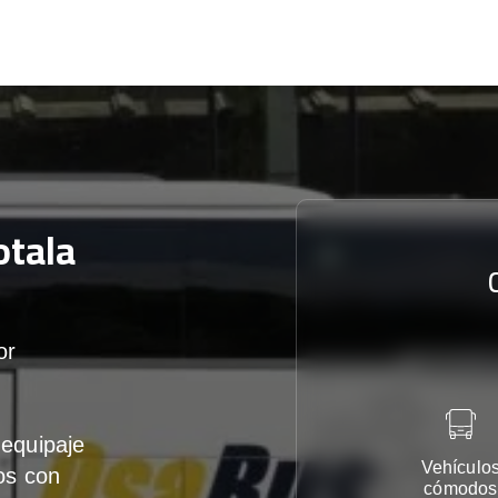
tala
or
equipaje
Vehículo
os con
cómodos