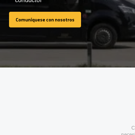
conductor
Comuníquese con nosotros
Comuníquese con nosotros
C
neces