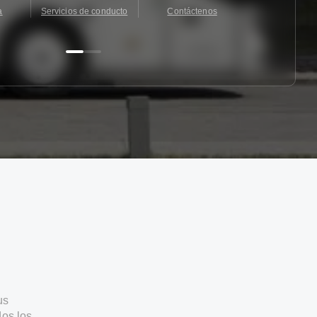
a
Servicios de conducto
Contáctenos
Contácten
us
os los