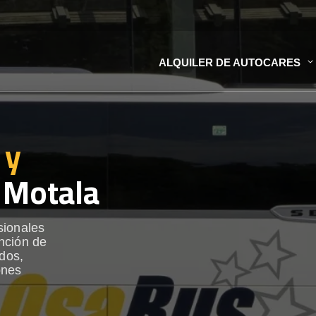
ALQUILER DE AUTOCARES
 y
 Motala
sionales
nción de
ados,
ones