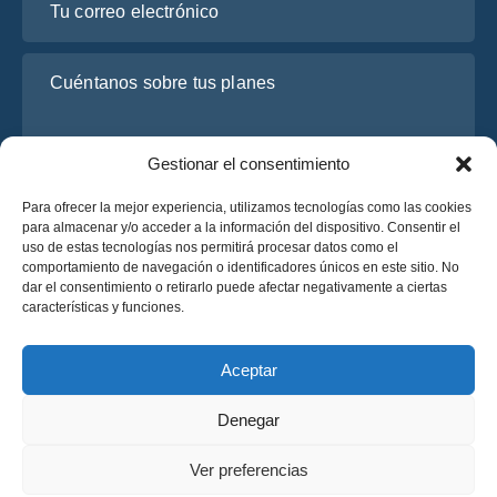
Cuéntanos sobre tus planes
Gestionar el consentimiento
Para ofrecer la mejor experiencia, utilizamos tecnologías como las cookies
para almacenar y/o acceder a la información del dispositivo. Consentir el
uso de estas tecnologías nos permitirá procesar datos como el
comportamiento de navegación o identificadores únicos en este sitio. No
dar el consentimiento o retirarlo puede afectar negativamente a ciertas
He leído y acepto la
Política de Privacidad
de OsaBus.
características y funciones.
Solicite un presupuesto
Solicite un presupuesto
Aceptar
Denegar
Español
Ver preferencias
© 2025 OsaBus © Todos los derechos reservados.
Política de Privacidad
Términos y Condiciones
News