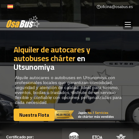
Skip
oficina@osabus.es
to
content
Alquiler de autocares y
Show dropdown
ALQUILER DE AUTOCARES
autobuses chárter
en
Utsunomiya
Show dropdown
DESTINOS
Alquile autocares o autobuses en Utsunomiya con
profesionales locales que garantizan comodidad,
Show dropdown
RECORRIDAS
seguridad y atención de calidad. Ideal para turismo,
eventos, bodas o traslados, disfrute de un servicio
flexible y confiable con opciones personalizadas para
cada necesidad.
FLOTA
Nuestra Flota
Nuestra Flota
CONTÁCTENOS
CONTÁCTENOS
Certificado por: