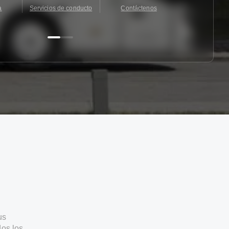
a
Servicios de conducto
Contáctenos
Contácten
us
os los