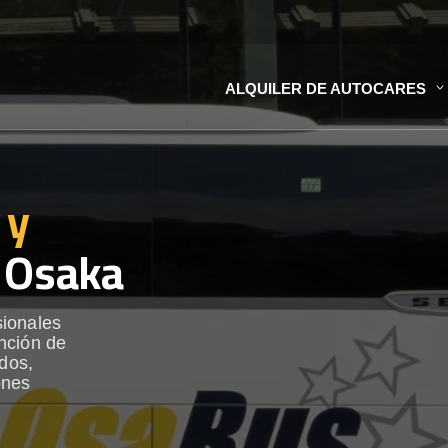
ALQUILER DE AUTOCARES
 y
 Osaka
sionales
nción de
ados,
ones