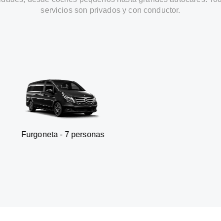
servicios son privados y con conductor.
a - 7 personas
SUV - 3 