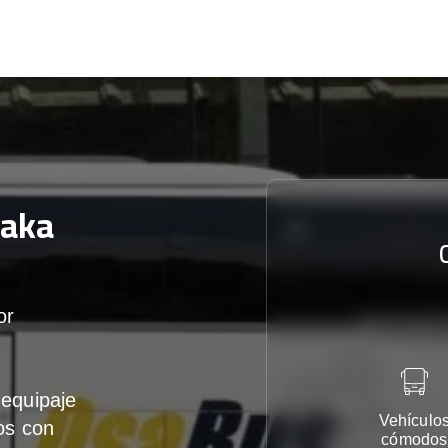
aka
or
equipaje
Vehículo
os con
cómodos