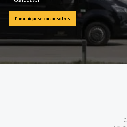
conductor
Comuníquese con nosotros
Comuníquese con nosotros
C
neces