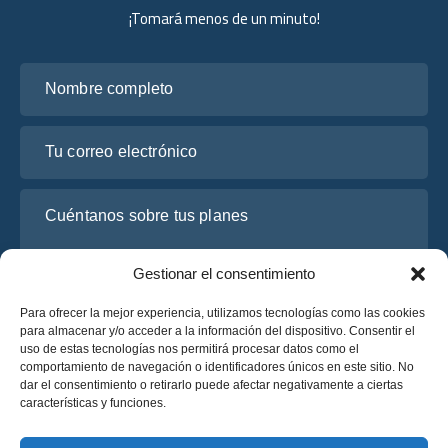
¡Tomará menos de un minuto!
Nombre completo
Tu correo electrónico
Cuéntanos sobre tus planes
Gestionar el consentimiento
Para ofrecer la mejor experiencia, utilizamos tecnologías como las cookies
para almacenar y/o acceder a la información del dispositivo. Consentir el
uso de estas tecnologías nos permitirá procesar datos como el
comportamiento de navegación o identificadores únicos en este sitio. No
dar el consentimiento o retirarlo puede afectar negativamente a ciertas
características y funciones.
He leído y acepto la
Política de Privacidad
de OsaBus.