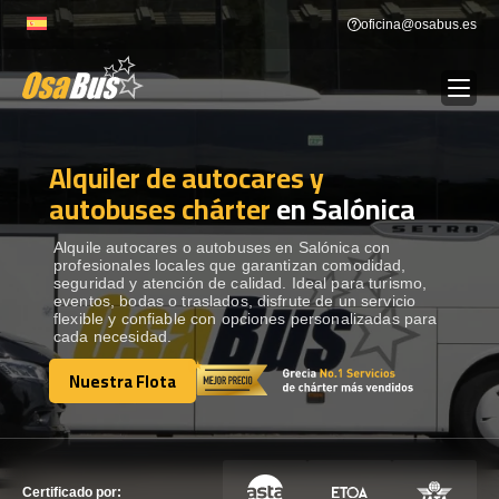
Skip
oficina@osabus.es
to
content
Alquiler de autocares y
Show dropdown
ALQUILER DE AUTOCARES
autobuses chárter
en Salónica
Show dropdown
DESTINOS
Alquile autocares o autobuses en Salónica con
profesionales locales que garantizan comodidad,
seguridad y atención de calidad. Ideal para turismo,
eventos, bodas o traslados, disfrute de un servicio
Show dropdown
RECORRIDAS
flexible y confiable con opciones personalizadas para
cada necesidad.
Nuestra Flota
FLOTA
Nuestra Flota
CONTÁCTENOS
CONTÁCTENOS
Certificado por: