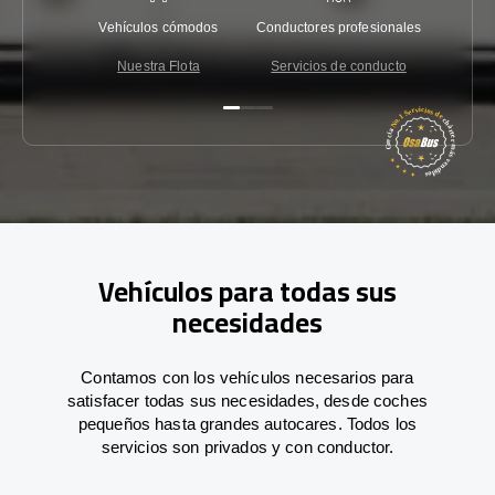
Vehículos cómodos
Conductores profesionales
Garantí
Nuestra Flota
Servicios de conducto
Co
Vehículos para todas sus
necesidades
Contamos con los vehículos necesarios para
satisfacer todas sus necesidades, desde coches
pequeños hasta grandes autocares. Todos los
servicios son privados y con conductor.