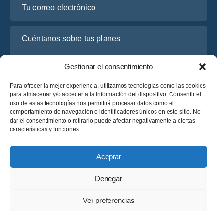
Cuéntanos sobre tus planes
Gestionar el consentimiento
Para ofrecer la mejor experiencia, utilizamos tecnologías como las cookies
para almacenar y/o acceder a la información del dispositivo. Consentir el
uso de estas tecnologías nos permitirá procesar datos como el
comportamiento de navegación o identificadores únicos en este sitio. No
dar el consentimiento o retirarlo puede afectar negativamente a ciertas
características y funciones.
He leído y acepto la
Política de Privacidad
de OsaBus.
Solicite un presupuesto
Aceptar
Solicite un presupuesto
Denegar
Español
Ver preferencias
© 2025 OsaBus © Todos los derechos reservados.