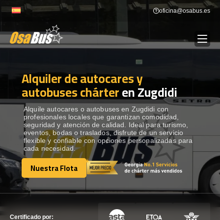
Skip
oficina@osabus.es
to
content
Alquiler de autocares y
Show dropdown
ALQUILER DE AUTOCARES
autobuses chárter
en Zugdidi
Show dropdown
DESTINOS
Alquile autocares o autobuses en Zugdidi con
profesionales locales que garantizan comodidad,
seguridad y atención de calidad. Ideal para turismo,
eventos, bodas o traslados, disfrute de un servicio
Show dropdown
RECORRIDAS
flexible y confiable con opciones personalizadas para
cada necesidad.
Nuestra Flota
FLOTA
Nuestra Flota
CONTÁCTENOS
CONTÁCTENOS
Certificado por: