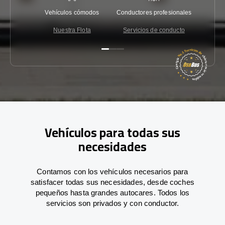
Vehículos cómodos
Conductores profesionales
Garantí
Nuestra Flota
Servicios de conducto
Co
Vehículos para todas sus
necesidades
Contamos con los vehículos necesarios para
satisfacer todas sus necesidades, desde coches
pequeños hasta grandes autocares. Todos los
servicios son privados y con conductor.