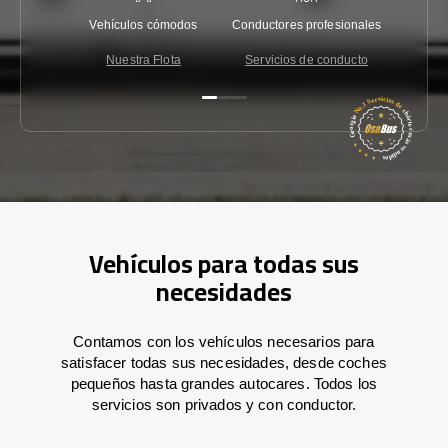
Vehículos cómodos
Conductores profesionales
Garantí
Nuestra Flota
Servicios de conducto
Co
Vehículos para todas sus
necesidades
Contamos con los vehículos necesarios para
satisfacer todas sus necesidades, desde coches
pequeños hasta grandes autocares. Todos los
servicios son privados y con conductor.