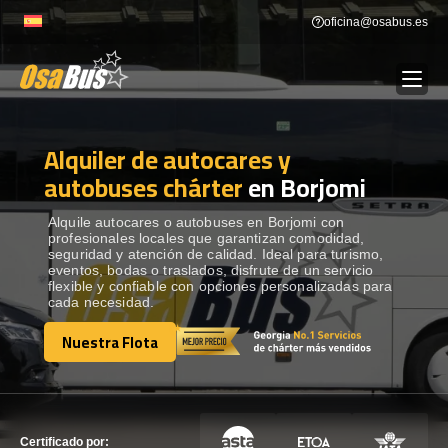
Skip
oficina@osabus.es
to
content
Alquiler de autocares y
Show dropdown
ALQUILER DE AUTOCARES
autobuses chárter
en Borjomi
Show dropdown
DESTINOS
Alquile autocares o autobuses en Borjomi con
profesionales locales que garantizan comodidad,
seguridad y atención de calidad. Ideal para turismo,
eventos, bodas o traslados, disfrute de un servicio
Show dropdown
RECORRIDAS
flexible y confiable con opciones personalizadas para
cada necesidad.
Nuestra Flota
FLOTA
Nuestra Flota
CONTÁCTENOS
CONTÁCTENOS
Certificado por: