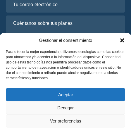
Cuéntanos sobre tus planes
Gestionar el consentimiento
Para ofrecer la mejor experiencia, utilizamos tecnologías como las cookies
para almacenar y/o acceder a la información del dispositivo. Consentir el
uso de estas tecnologías nos permitirá procesar datos como el
comportamiento de navegación o identificadores únicos en este sitio. No
dar el consentimiento o retirarlo puede afectar negativamente a ciertas
características y funciones.
He leído y acepto la
Política de Privacidad
de OsaBus.
Solicite un presupuesto
Aceptar
Solicite un presupuesto
Denegar
Español
Ver preferencias
© 2025 OsaBus © Todos los derechos reservados.