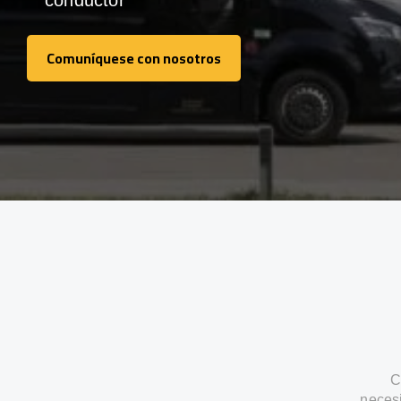
conductor
Comuníquese con nosotros
Comuníquese con nosotros
C
neces