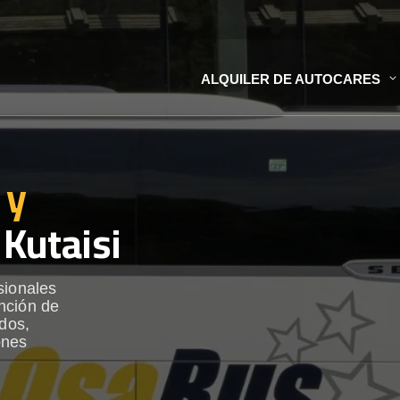
ALQUILER DE AUTOCARES
 y
Kutaisi
sionales
nción de
ados,
ones