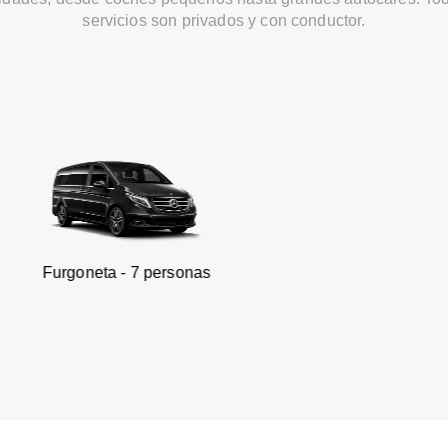
servicios son privados y con conductor.
a - 7 personas
SUV - 3