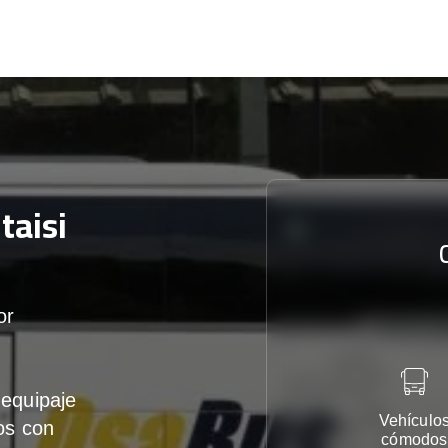
taisi
or
equipaje
Vehículo
os con
cómodos