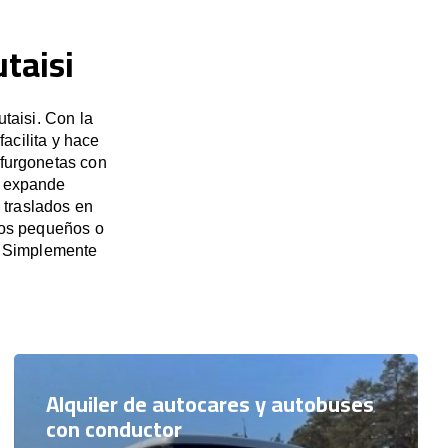
taisi
taisi. Con la
acilita y hace
 furgonetas con
e expande
 traslados en
upos pequeños o
. Simplemente
Alquiler de autocares y autobuses
con conductor