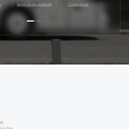
a
Servicios de conducto
Contáctenos
Contácten
us
os los