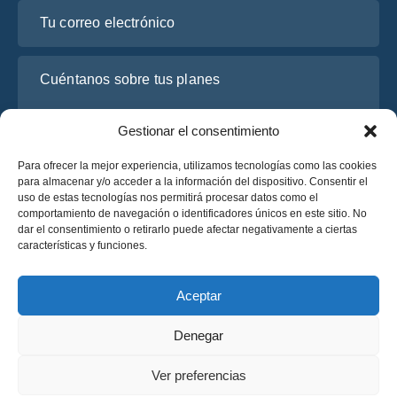
Tu correo electrónico
Cuéntanos sobre tus planes
Gestionar el consentimiento
Para ofrecer la mejor experiencia, utilizamos tecnologías como las cookies
para almacenar y/o acceder a la información del dispositivo. Consentir el
uso de estas tecnologías nos permitirá procesar datos como el
comportamiento de navegación o identificadores únicos en este sitio. No
dar el consentimiento o retirarlo puede afectar negativamente a ciertas
características y funciones.
He leído y acepto la
Política de Privacidad
de OsaBus.
Solicite un presupuesto
Aceptar
Solicite un presupuesto
Denegar
Español
Ver preferencias
© 2025 OsaBus © Todos los derechos reservados.