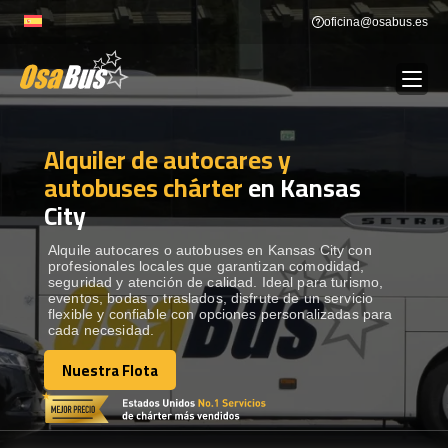
Skip
oficina@osabus.es
to
content
Alquiler de autocares y
Show dropdown
ALQUILER DE AUTOCARES
autobuses chárter
en Kansas
City
Show dropdown
DESTINOS
Alquile autocares o autobuses en Kansas City con
profesionales locales que garantizan comodidad,
Show dropdown
RECORRIDAS
seguridad y atención de calidad. Ideal para turismo,
eventos, bodas o traslados, disfrute de un servicio
flexible y confiable con opciones personalizadas para
cada necesidad.
FLOTA
Nuestra Flota
Nuestra Flota
CONTÁCTENOS
CONTÁCTENOS