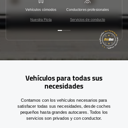
Vehículos cómodos
Conductores profesionales
Garantí
Nuestra Flota
Servicios de conducto
Co
Vehículos para todas sus
necesidades
Contamos con los vehículos necesarios para
satisfacer todas sus necesidades, desde coches
pequeños hasta grandes autocares. Todos los
servicios son privados y con conductor.