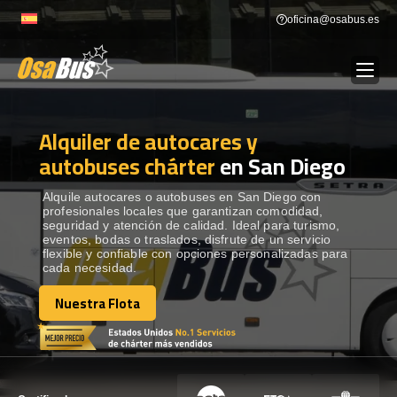
Skip
oficina@osabus.es
to
content
Alquiler de autocares y
Show dropdown
ALQUILER DE AUTOCARES
autobuses chárter
en San Diego
Show dropdown
DESTINOS
Alquile autocares o autobuses en San Diego con
profesionales locales que garantizan comodidad,
seguridad y atención de calidad. Ideal para turismo,
eventos, bodas o traslados, disfrute de un servicio
Show dropdown
RECORRIDAS
flexible y confiable con opciones personalizadas para
cada necesidad.
Nuestra Flota
FLOTA
Nuestra Flota
CONTÁCTENOS
CONTÁCTENOS