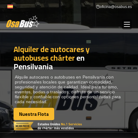
Skip
oficina@osabus.es
to
content
Alquiler de autocares y
Show dropdown
ALQUILER DE AUTOCARES
autobuses chárter
en
Pensilvania
Show dropdown
DESTINOS
Alquile autocares o autobuses en Pensilvania con
profesionales locales que garantizan comodidad,
Show dropdown
RECORRIDAS
seguridad y atención de calidad. Ideal para turismo,
eventos, bodas o traslados, disfrute de un servicio
flexible y confiable con opciones personalizadas para
cada necesidad.
FLOTA
Nuestra Flota
Nuestra Flota
CONTÁCTENOS
CONTÁCTENOS