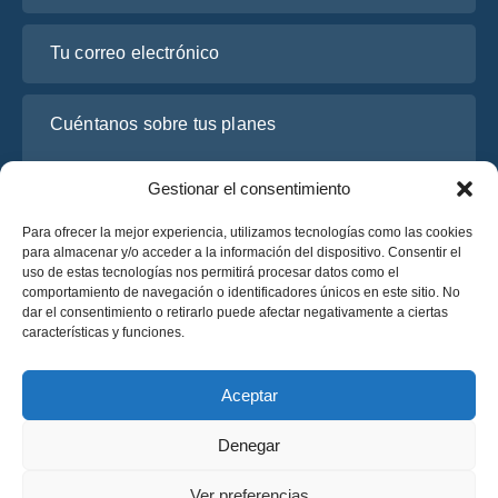
Tu correo electrónico
Cuéntanos sobre tus planes
Gestionar el consentimiento
Para ofrecer la mejor experiencia, utilizamos tecnologías como las cookies
para almacenar y/o acceder a la información del dispositivo. Consentir el
uso de estas tecnologías nos permitirá procesar datos como el
comportamiento de navegación o identificadores únicos en este sitio. No
dar el consentimiento o retirarlo puede afectar negativamente a ciertas
características y funciones.
He leído y acepto la
Política de Privacidad
de OsaBus.
Solicite un presupuesto
Aceptar
Solicite un presupuesto
Denegar
Español
Ver preferencias