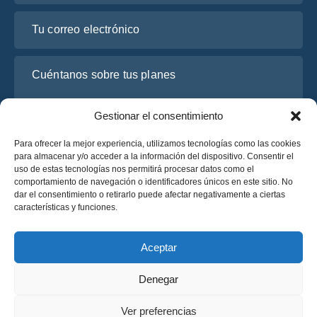
Tu correo electrónico
Cuéntanos sobre tus planes
Gestionar el consentimiento
Para ofrecer la mejor experiencia, utilizamos tecnologías como las cookies
para almacenar y/o acceder a la información del dispositivo. Consentir el
uso de estas tecnologías nos permitirá procesar datos como el
comportamiento de navegación o identificadores únicos en este sitio. No
dar el consentimiento o retirarlo puede afectar negativamente a ciertas
características y funciones.
He leído y acepto la
Política de Privacidad
de OsaBus.
Solicite un presupuesto
Aceptar
Solicite un presupuesto
Denegar
Español
Ver preferencias