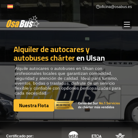
Skip
oficina@osabus.es
to
content
Alquiler de autocares y
Show dropdown
ALQUILER DE AUTOCARES
autobuses chárter
en Ulsan
Show dropdown
DESTINOS
Alquile autocares o autobuses en Ulsan con
profesionales locales que garantizan comodidad,
seguridad y atención de calidad. Ideal para turismo,
eventos, bodas o traslados, disfrute de un servicio
Show dropdown
RECORRIDAS
flexible y confiable con opciones personalizadas para
cada necesidad.
Nuestra Flota
FLOTA
Nuestra Flota
CONTÁCTENOS
CONTÁCTENOS
Certificado por: