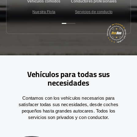
Vehículos cómodos
Conductores profesionales
Garantí
Nuestra Flota
Servicios de conducto
Co
Vehículos para todas sus
necesidades
Contamos con los vehículos necesarios para
satisfacer todas sus necesidades, desde coches
pequeños hasta grandes autocares. Todos los
servicios son privados y con conductor.