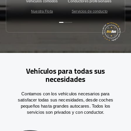
Vehículos cómodos
Conductores profesionales
Garantí
Nuestra Flota
Servicios de conducto
Co
Vehículos para todas sus
necesidades
Contamos con los vehículos necesarios para
satisfacer todas sus necesidades, desde coches
pequeños hasta grandes autocares. Todos los
servicios son privados y con conductor.