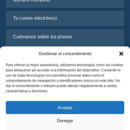
Tu correo electrónico
Cuéntanos sobre tus planes
Gestionar el consentimiento
Para ofrecer la mejor experiencia, utilizamos tecnologías como las cookies
para almacenar y/o acceder a la información del dispositivo. Consentir el
uso de estas tecnologías nos permitirá procesar datos como el
comportamiento de navegación o identificadores únicos en este sitio. No
dar el consentimiento o retirarlo puede afectar negativamente a ciertas
características y funciones.
He leído y acepto la
Política de Privacidad
de OsaBus.
Solicite un presupuesto
Aceptar
Solicite un presupuesto
Denegar
Español