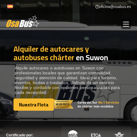
Skip
oficina@osabus.es
to
content
Alquiler de autocares y
Show dropdown
ALQUILER DE AUTOCARES
autobuses chárter
en Suwon
Show dropdown
DESTINOS
Alquile autocares o autobuses en Suwon con
profesionales locales que garantizan comodidad,
seguridad y atención de calidad. Ideal para turismo,
eventos, bodas o traslados, disfrute de un servicio
Show dropdown
RECORRIDAS
flexible y confiable con opciones personalizadas para
cada necesidad.
Nuestra Flota
FLOTA
Nuestra Flota
CONTÁCTENOS
CONTÁCTENOS
Certificado por: