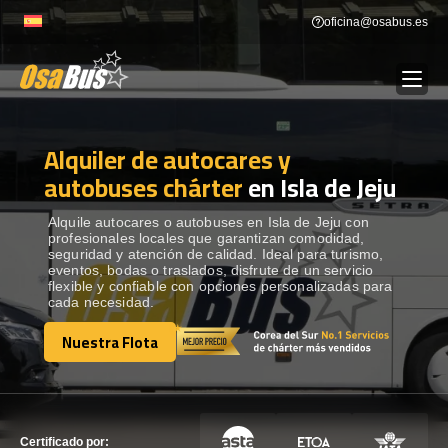
Skip
oficina@osabus.es
to
content
Alquiler de autocares y
Show dropdown
ALQUILER DE AUTOCARES
autobuses chárter
en Isla de Jeju
Show dropdown
DESTINOS
Alquile autocares o autobuses en Isla de Jeju con
profesionales locales que garantizan comodidad,
seguridad y atención de calidad. Ideal para turismo,
eventos, bodas o traslados, disfrute de un servicio
Show dropdown
RECORRIDAS
flexible y confiable con opciones personalizadas para
cada necesidad.
Nuestra Flota
FLOTA
Nuestra Flota
CONTÁCTENOS
CONTÁCTENOS
Certificado por: