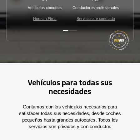
Vehículos cómodos
Conductores profesionales
Garantí
Nuestra Flota
Servicios de conducto
Co
Vehículos para todas sus
necesidades
Contamos con los vehículos necesarios para
satisfacer todas sus necesidades, desde coches
pequeños hasta grandes autocares. Todos los
servicios son privados y con conductor.