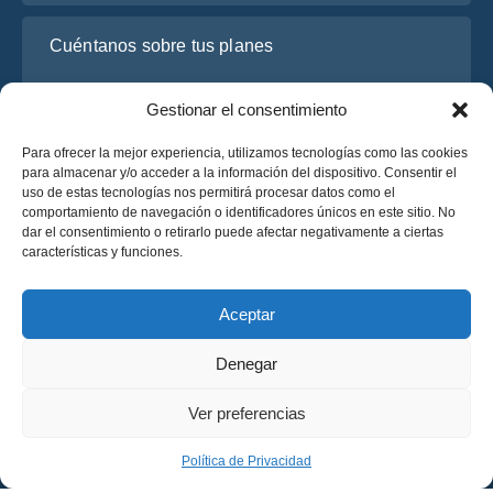
Cuéntanos sobre tus planes
Gestionar el consentimiento
Para ofrecer la mejor experiencia, utilizamos tecnologías como las cookies
para almacenar y/o acceder a la información del dispositivo. Consentir el
uso de estas tecnologías nos permitirá procesar datos como el
comportamiento de navegación o identificadores únicos en este sitio. No
dar el consentimiento o retirarlo puede afectar negativamente a ciertas
características y funciones.
He leído y acepto la
Política de Privacidad
de OsaBus.
Solicite un presupuesto
Aceptar
Solicite un presupuesto
Denegar
Español
Ver preferencias
© 2025 OsaBus © Todos los derechos reservados.
Política de Privacidad
Términos y Condiciones
News
Política de Privacidad