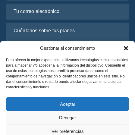
Tu correo electrónico
Cuéntanos sobre tus planes
Gestionar el consentimiento
Para ofrecer la mejor experiencia, utilizamos tecnologías como las cookies
para almacenar y/o acceder a la información del dispositivo. Consentir el
uso de estas tecnologías nos permitirá procesar datos como el
comportamiento de navegación o identificadores únicos en este sitio. No
dar el consentimiento o retirarlo puede afectar negativamente a ciertas
características y funciones.
He leído y acepto la
Política de Privacidad
de OsaBus.
Solicite un presupuesto
Aceptar
Solicite un presupuesto
Denegar
Español
Ver preferencias