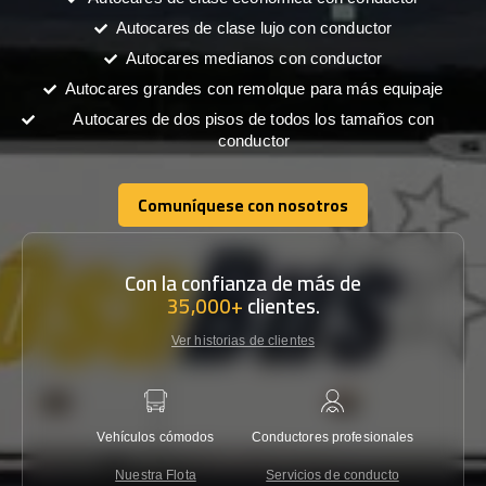
Autocares de clase lujo con conductor
Autocares medianos con conductor
Autocares grandes con remolque para más equipaje
Autocares de dos pisos de todos los tamaños con
conductor
Comuníquese con nosotros
Comuníquese con nosotros
Con la confianza de más de
35,000+
clientes.
Ver historias de clientes
Vehículos cómodos
Conductores profesionales
Garantí
Nuestra Flota
Servicios de conducto
Co