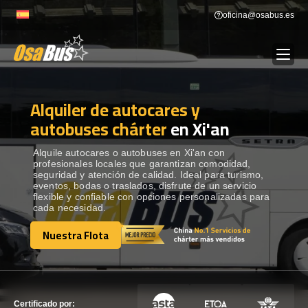
Skip
oficina@osabus.es
to
content
Alquiler de autocares y
Show dropdown
ALQUILER DE AUTOCARES
autobuses chárter
en Xi'an
Show dropdown
DESTINOS
Alquile autocares o autobuses en Xi'an con
profesionales locales que garantizan comodidad,
seguridad y atención de calidad. Ideal para turismo,
eventos, bodas o traslados, disfrute de un servicio
Show dropdown
RECORRIDAS
flexible y confiable con opciones personalizadas para
cada necesidad.
Nuestra Flota
FLOTA
Nuestra Flota
CONTÁCTENOS
CONTÁCTENOS
Certificado por: