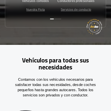
Vehículos cómodos
Conductores profesionales
Garantí
Nuestra Flota
Servicios de conducto
Co
Vehículos para todas sus
necesidades
Contamos con los vehículos necesarios para
satisfacer todas sus necesidades, desde coches
pequeños hasta grandes autocares. Todos los
servicios son privados y con conductor.