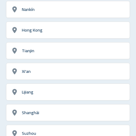
Nankín
Hong Kong
Tianjin
Xi'an
Lijiang
Shanghái
Suzhou