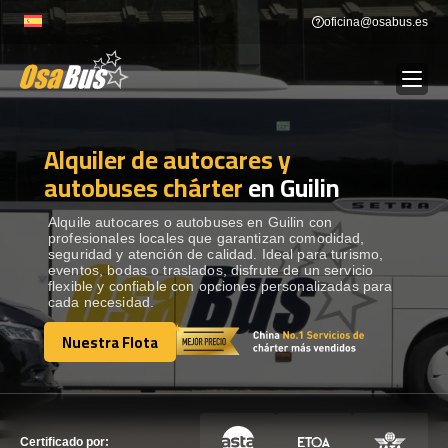
Skip
oficina@osabus.es
to
content
Alquiler de autocares y
Show dropdown
ALQUILER DE AUTOCARES
autobuses chárter
en Guilin
Show dropdown
DESTINOS
Alquile autocares o autobuses en Guilin con
profesionales locales que garantizan comodidad,
seguridad y atención de calidad. Ideal para turismo,
eventos, bodas o traslados, disfrute de un servicio
Show dropdown
RECORRIDAS
flexible y confiable con opciones personalizadas para
cada necesidad.
Nuestra Flota
FLOTA
Nuestra Flota
CONTÁCTENOS
CONTÁCTENOS
Certificado por: