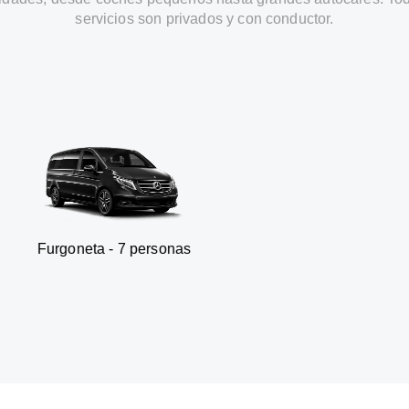
servicios son privados y con conductor.
a - 7 personas
SUV - 3 