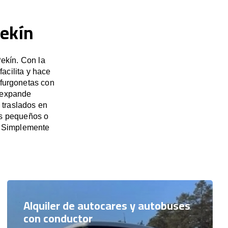
Pekín
ekín. Con la
acilita y hace
 furgonetas con
e expande
 traslados en
os pequeños o
. Simplemente
Alquiler de autocares y autobuses
con conductor