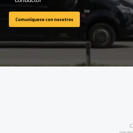
conductor
Comuníquese con nosotros
Comuníquese con nosotros
C
neces