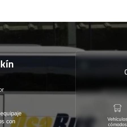
kín
or
equipaje
Vehículo
os con
cómodos