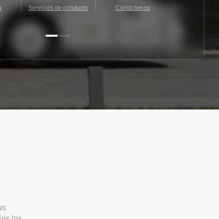
a
Servicios de conducto
Contáctenos
Contácten
us
os los