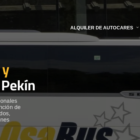
ALQUILER DE AUTOCARES
 y
 Pekín
ionales
nción de
ados,
ones