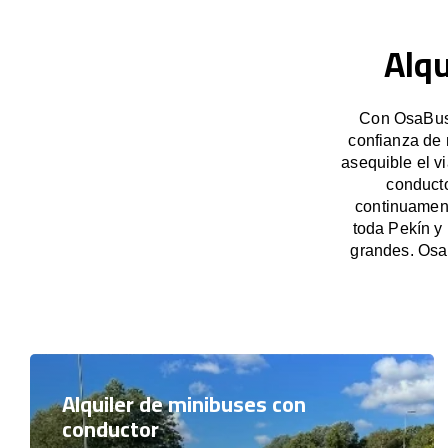
Alqu
Con OsaBus,
confianza de 
asequible el v
conducto
continuament
toda Pekín y
grandes. Osa
Alquiler de minibuses con
conductor