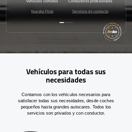
Vehículos cómodos
Conductores profesionales
Garantí
Nuestra Flota
Servicios de conducto
Co
Vehículos para todas sus
necesidades
Contamos con los vehículos necesarios para
satisfacer todas sus necesidades, desde coches
pequeños hasta grandes autocares. Todos los
servicios son privados y con conductor.