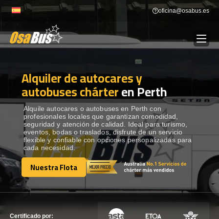
Skip
oficina@osabus.es
to
content
Alquiler de autocares y
Show dropdown
ALQUILER DE AUTOCARES
autobuses chárter
en Perth
Show dropdown
DESTINOS
Alquile autocares o autobuses en Perth con
profesionales locales que garantizan comodidad,
seguridad y atención de calidad. Ideal para turismo,
eventos, bodas o traslados, disfrute de un servicio
Show dropdown
RECORRIDAS
flexible y confiable con opciones personalizadas para
cada necesidad.
Nuestra Flota
FLOTA
Nuestra Flota
CONTÁCTENOS
CONTÁCTENOS
Certificado por: