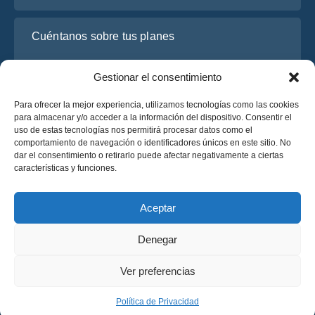
Cuéntanos sobre tus planes
Gestionar el consentimiento
Para ofrecer la mejor experiencia, utilizamos tecnologías como las cookies
para almacenar y/o acceder a la información del dispositivo. Consentir el
uso de estas tecnologías nos permitirá procesar datos como el
comportamiento de navegación o identificadores únicos en este sitio. No
dar el consentimiento o retirarlo puede afectar negativamente a ciertas
características y funciones.
He leído y acepto la
Política de Privacidad
de OsaBus.
Solicite un presupuesto
Aceptar
Solicite un presupuesto
Denegar
Español
Ver preferencias
© 2025 OsaBus © Todos los derechos reservados.
Política de Privacidad
Términos y Condiciones
News
Política de Privacidad