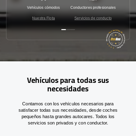
Vehículos cómodos
Conductores profesionales
Garantí
Nuestra Flota
Servicios de conducto
Co
Vehículos para todas sus
necesidades
Contamos con los vehículos necesarios para
satisfacer todas sus necesidades, desde coches
pequeños hasta grandes autocares. Todos los
servicios son privados y con conductor.