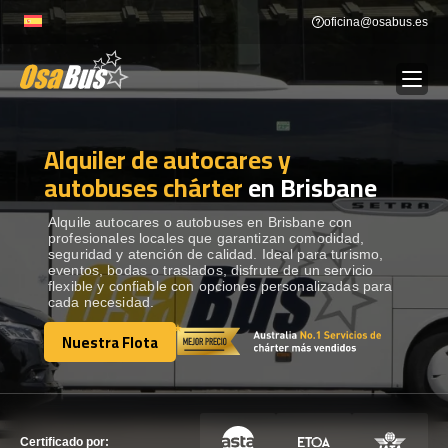
Skip
oficina@osabus.es
to
content
Alquiler de autocares y
Show dropdown
ALQUILER DE AUTOCARES
autobuses chárter
en Brisbane
Show dropdown
DESTINOS
Alquile autocares o autobuses en Brisbane con
profesionales locales que garantizan comodidad,
seguridad y atención de calidad. Ideal para turismo,
eventos, bodas o traslados, disfrute de un servicio
Show dropdown
RECORRIDAS
flexible y confiable con opciones personalizadas para
cada necesidad.
Nuestra Flota
FLOTA
Nuestra Flota
CONTÁCTENOS
CONTÁCTENOS
Certificado por: