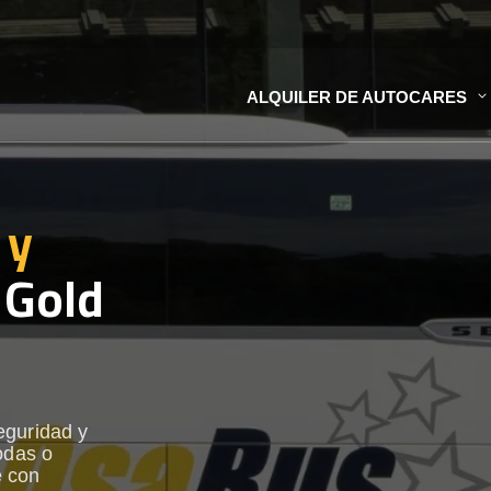
ALQUILER DE AUTOCARES
 y
 Gold
eguridad y
odas o
e con