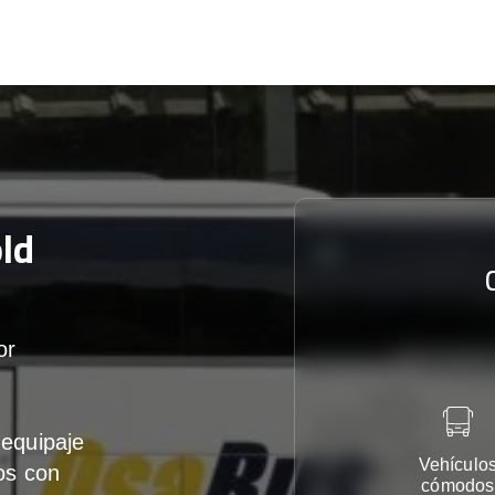
ld
or
equipaje
Vehículo
os con
cómodos