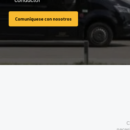
conductor
Comuníquese con nosotros
Comuníquese con nosotros
C
neces