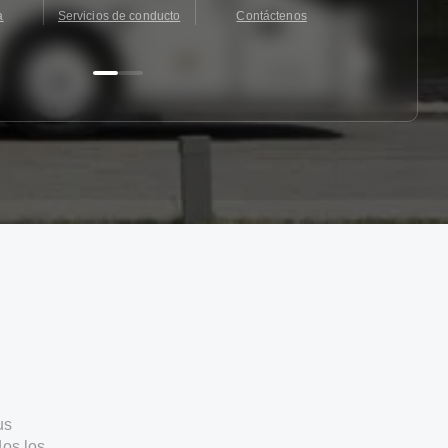
a
Servicios de conducto
Contáctenos
Contácten
us
os los