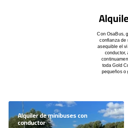
Alquil
Con OsaBus, ga
confianza de 
asequible el v
conductor,
continuament
toda Gold Co
pequeños o 
Alquiler de minibuses con
conductor