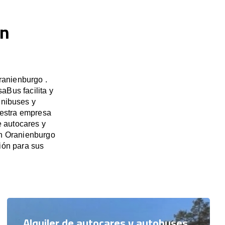
en
ranienburgo .
aBus facilita y
inibuses y
uestra empresa
e autocares y
en Oranienburgo
ión para sus
Alquiler de autocares y autobuses