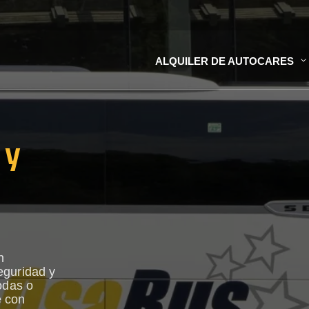
ALQUILER DE AUTOCARES
 y
n
eguridad y
odas o
e con