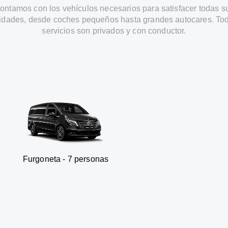
ontamos con los vehículos necesarios para satisfacer todas s
idades, desde coches pequeños hasta grandes autocares. Tod
servicios son privados y con conductor.
ta - 7 personas
SUV - 3