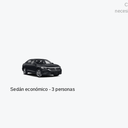
C
neces
onómico - 3 personas
Furgone