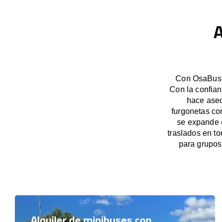
A
Con OsaBus, 
Con la confian
hace aseq
furgonetas co
se expande c
traslados en t
para grupos
Alquiler de minibuses con