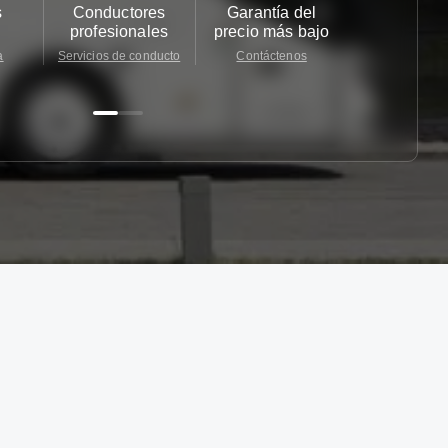
s
Conductores
Garantía del
Atención
profesionales
precio más bajo
cliente 2
a
Servicios de conducto
Contáctenos
Contácten