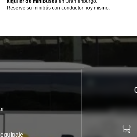
alquiler de minibuses
en Oranienburgo.
Reserve su minibús con conductor hoy mismo.
or
equipaje