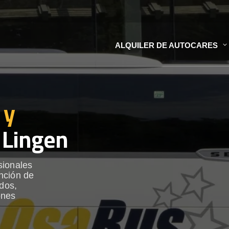
ALQUILER DE AUTOCARES
 y
 Lingen
sionales
nción de
ados,
ones