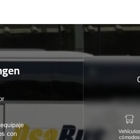
ngen
or
equipaje
Vehículo
os con
cómodos