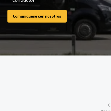
conductor
Comuníquese con nosotros
Comuníquese con nosotros
C
neces