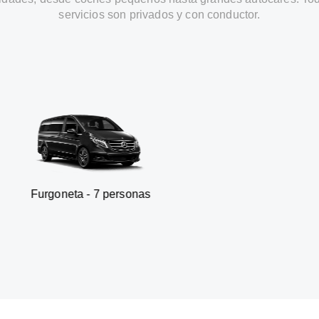
servicios son privados y con conductor.
a - 7 personas
SUV - 3 