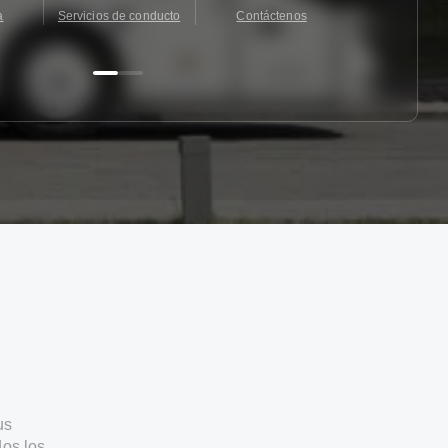
a
Servicios de conducto
Contáctenos
Contácten
us
os los