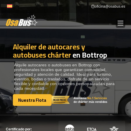
Skip
oficina@osabus.es
to
content
Alquiler de autocares y
Show dropdown
ALQUILER DE AUTOCARES
autobuses chárter
en Bottrop
Show dropdown
DESTINOS
Alquile autocares o autobuses en Bottrop con
profesionales locales que garantizan comodidad,
seguridad y atención de calidad. Ideal para turismo,
eventos, bodas o traslados, disfrute de un servicio
Show dropdown
RECORRIDAS
flexible y confiable con opciones personalizadas para
cada necesidad.
Nuestra Flota
FLOTA
Nuestra Flota
CONTÁCTENOS
CONTÁCTENOS
Certificado por: