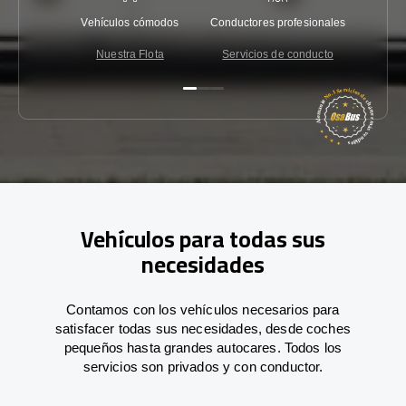
Vehículos cómodos
Conductores profesionales
Garantí
Nuestra Flota
Servicios de conducto
Co
Vehículos para todas sus
necesidades
Contamos con los vehículos necesarios para
satisfacer todas sus necesidades, desde coches
pequeños hasta grandes autocares. Todos los
servicios son privados y con conductor.