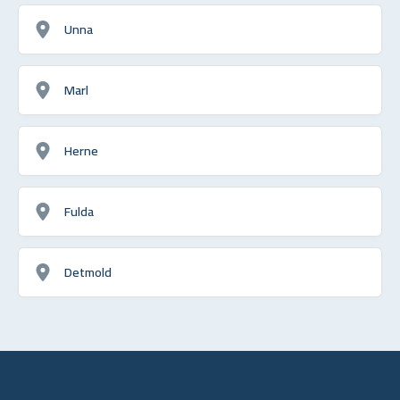
Unna
Marl
Herne
Fulda
Detmold