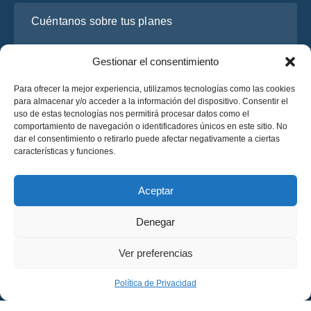
Cuéntanos sobre tus planes
Gestionar el consentimiento
Para ofrecer la mejor experiencia, utilizamos tecnologías como las cookies
para almacenar y/o acceder a la información del dispositivo. Consentir el
uso de estas tecnologías nos permitirá procesar datos como el
comportamiento de navegación o identificadores únicos en este sitio. No
dar el consentimiento o retirarlo puede afectar negativamente a ciertas
características y funciones.
He leído y acepto la
Política de Privacidad
de OsaBus.
Solicite un presupuesto
Aceptar
Solicite un presupuesto
Denegar
Español
Ver preferencias
© 2025 OsaBus © Todos los derechos reservados.
Política de Privacidad
Términos y Condiciones
News
Política de Privacidad