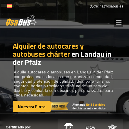
Skip
oficina@osabus.es
to
content
Alquiler de autocares y
Show dropdown
ALQUILER DE AUTOCARES
autobuses chárter
en Landau in
der Pfalz
Show dropdown
DESTINOS
Alquile autocares o autobuses en Landau in der Pfalz
con profesionales locales que garantizan comodidad,
Show dropdown
RECORRIDAS
seguridad y atención de calidad. Ideal para turismo,
eventos, bodas o traslados, disfrute de un servicio
flexible y confiable con opciones personalizadas para
cada necesidad.
FLOTA
Nuestra Flota
Nuestra Flota
CONTÁCTENOS
CONTÁCTENOS
Certificado por: