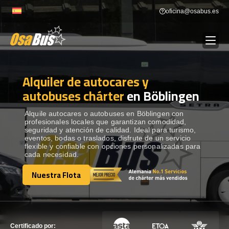
Skip
oficina@osabus.es
to
content
Alquiler de autocares y
Show dropdown
ALQUILER DE AUTOCARES
autobuses chárter
en Böblingen
Show dropdown
DESTINOS
Alquile autocares o autobuses en Böblingen con
profesionales locales que garantizan comodidad,
seguridad y atención de calidad. Ideal para turismo,
eventos, bodas o traslados, disfrute de un servicio
Show dropdown
RECORRIDAS
flexible y confiable con opciones personalizadas para
cada necesidad.
Nuestra Flota
FLOTA
Nuestra Flota
CONTÁCTENOS
CONTÁCTENOS
Certificado por: