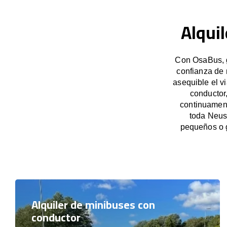
Alqui
Con OsaBus, g
confianza de 
asequible el v
conductor
continuament
toda Neust
pequeños o 
Alquiler de minibuses con
conductor