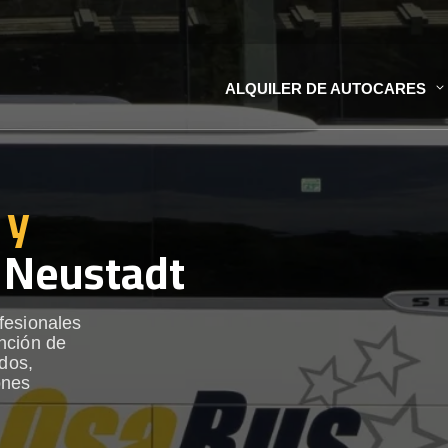
ALQUILER DE AUTOCARES
 y
 Neustadt
fesionales
nción de
ados,
ones