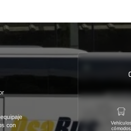
or
equipaje
Vehículo
os con
cómodos