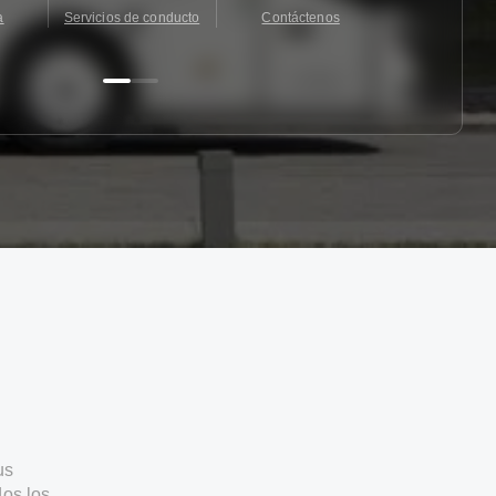
a
Servicios de conducto
Contáctenos
Contácten
us
os los