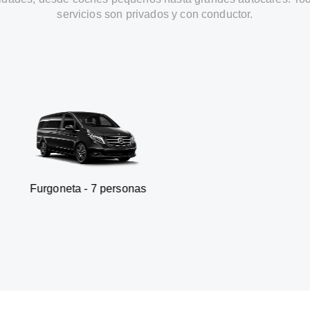
servicios son privados y con conductor.
a - 7 personas
SUV - 3