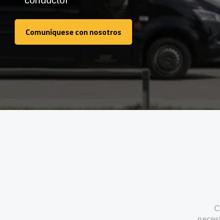
conductor
Comuníquese con nosotros
Comuníquese con nosotros
C
neces