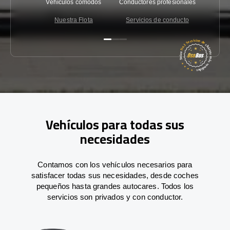
Vehículos cómodos
Conductores profesionales
Garantí
Nuestra Flota
Servicios de conducto
Co
Vehículos para todas sus
necesidades
Contamos con los vehículos necesarios para
satisfacer todas sus necesidades, desde coches
pequeños hasta grandes autocares. Todos los
servicios son privados y con conductor.