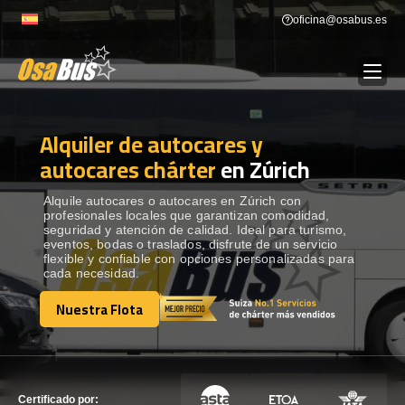
Skip
oficina@osabus.es
to
content
Alquiler de autocares y
Show dropdown
ALQUILER DE AUTOCARES
autocares chárter
en Zúrich
Show dropdown
DESTINOS
Alquile autocares o autocares en Zúrich con
profesionales locales que garantizan comodidad,
seguridad y atención de calidad. Ideal para turismo,
eventos, bodas o traslados, disfrute de un servicio
Show dropdown
RECORRIDAS
flexible y confiable con opciones personalizadas para
cada necesidad.
Nuestra Flota
FLOTA
Nuestra Flota
CONTÁCTENOS
CONTÁCTENOS
Certificado por: