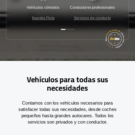
Vehículos cómodos
Conductores profesionales
Garantí
Nuestra Flota
Servicios de conducto
Co
Vehículos para todas sus
necesidades
Contamos con los vehículos necesarios para
satisfacer todas sus necesidades, desde coches
pequeños hasta grandes autocares. Todos los
servicios son privados y con conductor.