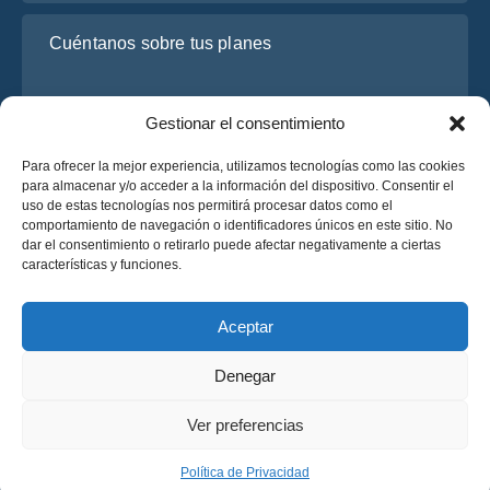
Cuéntanos sobre tus planes
Gestionar el consentimiento
Para ofrecer la mejor experiencia, utilizamos tecnologías como las cookies
para almacenar y/o acceder a la información del dispositivo. Consentir el
uso de estas tecnologías nos permitirá procesar datos como el
comportamiento de navegación o identificadores únicos en este sitio. No
dar el consentimiento o retirarlo puede afectar negativamente a ciertas
He leído y acepto la
Política de Privacidad
de OsaBus.
características y funciones.
Solicite un presupuesto
Solicite un presupuesto
Aceptar
Denegar
Español
Ver preferencias
© 2025 OsaBus © Todos los derechos reservados.
Política de Privacidad
Términos y Condiciones
News
Política de Privacidad