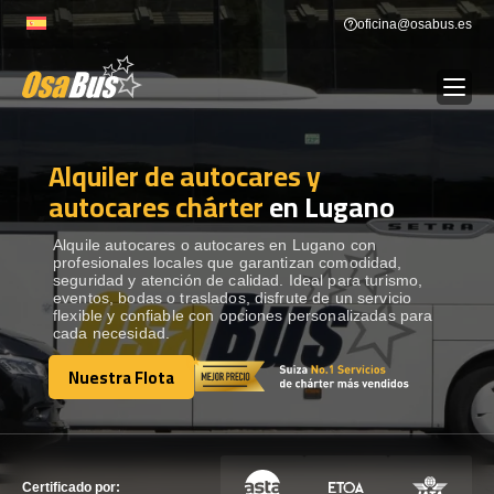
Skip
oficina@osabus.es
to
content
Alquiler de autocares y
Show dropdown
ALQUILER DE AUTOCARES
autocares chárter
en Lugano
Show dropdown
DESTINOS
Alquile autocares o autocares en Lugano con
profesionales locales que garantizan comodidad,
seguridad y atención de calidad. Ideal para turismo,
eventos, bodas o traslados, disfrute de un servicio
Show dropdown
RECORRIDAS
flexible y confiable con opciones personalizadas para
cada necesidad.
Nuestra Flota
FLOTA
Nuestra Flota
CONTÁCTENOS
CONTÁCTENOS
Certificado por: