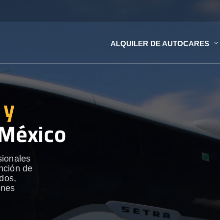
ALQUILER DE AUTOCARES
 y
México
sionales
nción de
ados,
ones