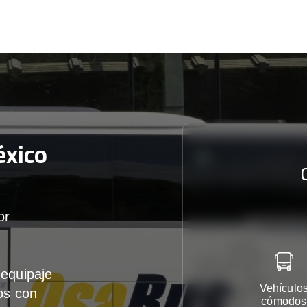
xico
or
equipaje
Vehículo
os con
cómodos