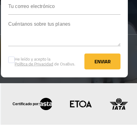
Tu correo electrónico
Cuéntanos sobre tus planes
He leído y acepto la
ENVIAR
Política de Privacidad
de OsaBus.
ENVIAR
Certificado por: