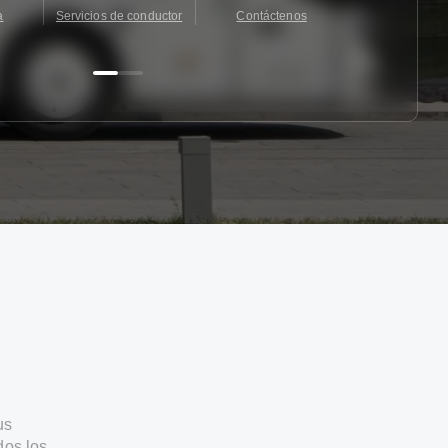
a
Servicios de conductor
Contáctenos
Contácten
us
dos los