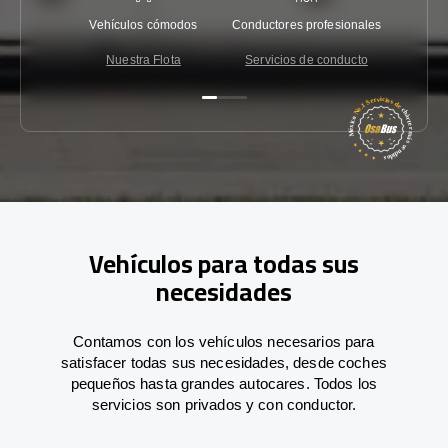
Vehículos cómodos
Conductores profesionales
Garantí
Nuestra Flota
Servicios de conducto
Co
Vehículos para todas sus
necesidades
Contamos con los vehículos necesarios para
satisfacer todas sus necesidades, desde coches
pequeños hasta grandes autocares. Todos los
servicios son privados y con conductor.