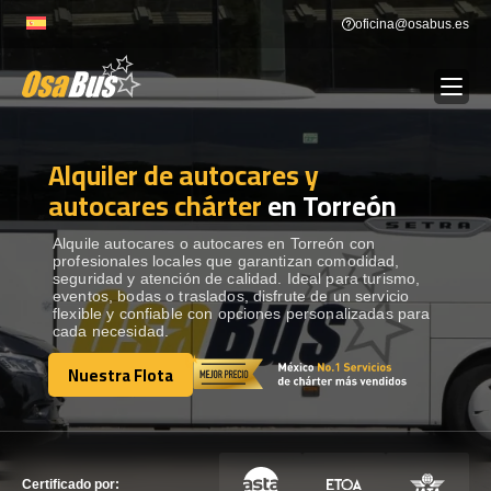
Skip
oficina@osabus.es
to
content
Alquiler de autocares y
Show dropdown
ALQUILER DE AUTOCARES
autocares chárter
en Torreón
Show dropdown
DESTINOS
Alquile autocares o autocares en Torreón con
profesionales locales que garantizan comodidad,
seguridad y atención de calidad. Ideal para turismo,
eventos, bodas o traslados, disfrute de un servicio
Show dropdown
RECORRIDAS
flexible y confiable con opciones personalizadas para
cada necesidad.
Nuestra Flota
FLOTA
Nuestra Flota
CONTÁCTENOS
CONTÁCTENOS
Certificado por: