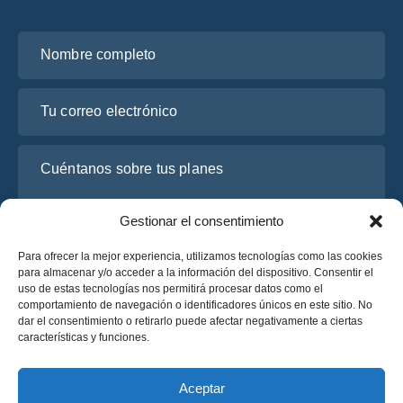
Nombre completo
Tu correo electrónico
Cuéntanos sobre tus planes
Gestionar el consentimiento
Para ofrecer la mejor experiencia, utilizamos tecnologías como las cookies
para almacenar y/o acceder a la información del dispositivo. Consentir el
uso de estas tecnologías nos permitirá procesar datos como el
comportamiento de navegación o identificadores únicos en este sitio. No
dar el consentimiento o retirarlo puede afectar negativamente a ciertas
características y funciones.
He leído y acepto la
Política de Privacidad
de OsaBus.
Solicite un presupuesto
Aceptar
Solicite un presupuesto