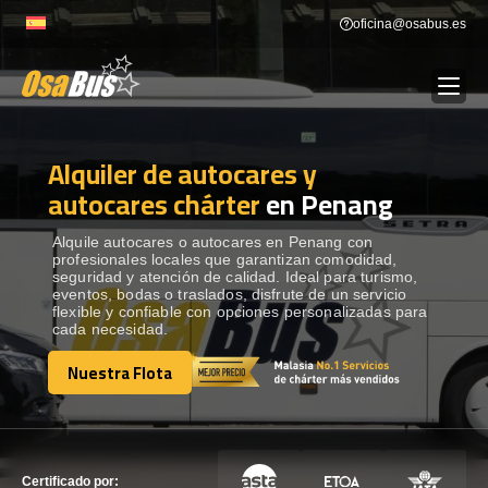
Skip
oficina@osabus.es
to
content
Alquiler de autocares y
Show dropdown
ALQUILER DE AUTOCARES
autocares chárter
en Penang
Show dropdown
DESTINOS
Alquile autocares o autocares en Penang con
profesionales locales que garantizan comodidad,
seguridad y atención de calidad. Ideal para turismo,
eventos, bodas o traslados, disfrute de un servicio
Show dropdown
RECORRIDAS
flexible y confiable con opciones personalizadas para
cada necesidad.
Nuestra Flota
FLOTA
Nuestra Flota
CONTÁCTENOS
CONTÁCTENOS
Certificado por: