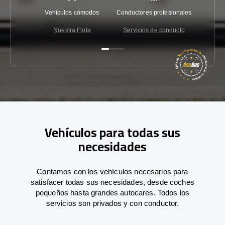
Vehículos cómodos
Conductores profesionales
Garantí
Nuestra Flota
Servicios de conducto
Co
Vehículos para todas sus
necesidades
Contamos con los vehículos necesarios para
satisfacer todas sus necesidades, desde coches
pequeños hasta grandes autocares. Todos los
servicios son privados y con conductor.