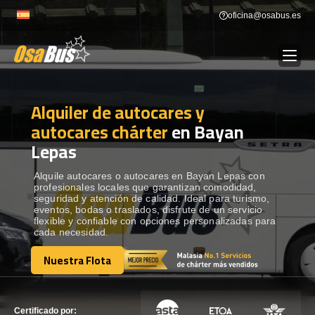
Skip
oficina@osabus.es
to
content
Alquiler de autocares y
Show dropdown
ALQUILER DE AUTOCARES
autocares chárter
en Bayan
Lepas
Show dropdown
DESTINOS
Alquile autocares o autocares en Bayan Lepas con
profesionales locales que garantizan comodidad,
Show dropdown
RECORRIDAS
seguridad y atención de calidad. Ideal para turismo,
eventos, bodas o traslados, disfrute de un servicio
flexible y confiable con opciones personalizadas para
cada necesidad.
FLOTA
Nuestra Flota
Nuestra Flota
CONTÁCTENOS
CONTÁCTENOS
Certificado por: