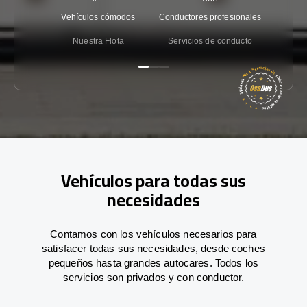
Vehículos cómodos
Conductores profesionales
Garantí
Nuestra Flota
Servicios de conducto
Co
Vehículos para todas sus
necesidades
Contamos con los vehículos necesarios para
satisfacer todas sus necesidades, desde coches
pequeños hasta grandes autocares. Todos los
servicios son privados y con conductor.