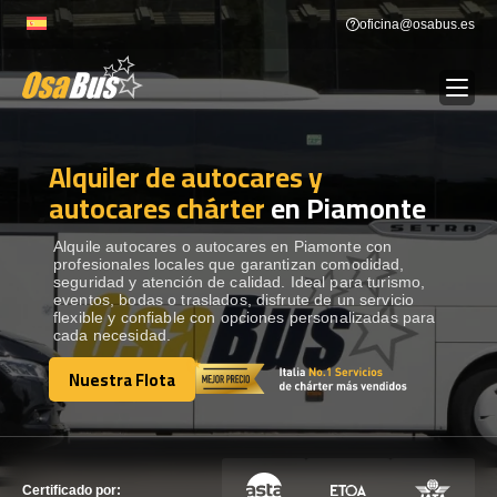
Skip
oficina@osabus.es
to
content
Alquiler de autocares y
Show dropdown
ALQUILER DE AUTOCARES
autocares chárter
en Piamonte
Show dropdown
DESTINOS
Alquile autocares o autocares en Piamonte con
profesionales locales que garantizan comodidad,
seguridad y atención de calidad. Ideal para turismo,
eventos, bodas o traslados, disfrute de un servicio
Show dropdown
RECORRIDAS
flexible y confiable con opciones personalizadas para
cada necesidad.
Nuestra Flota
FLOTA
Nuestra Flota
CONTÁCTENOS
CONTÁCTENOS
Certificado por: