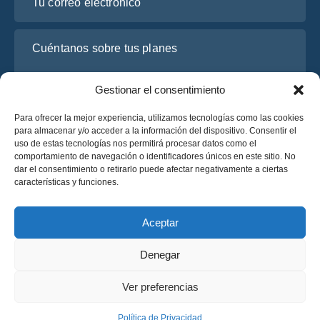
Cuéntanos sobre tus planes
Gestionar el consentimiento
Para ofrecer la mejor experiencia, utilizamos tecnologías como las cookies
para almacenar y/o acceder a la información del dispositivo. Consentir el
uso de estas tecnologías nos permitirá procesar datos como el
comportamiento de navegación o identificadores únicos en este sitio. No
dar el consentimiento o retirarlo puede afectar negativamente a ciertas
características y funciones.
He leído y acepto la
Política de Privacidad
de OsaBus.
Solicite un presupuesto
Aceptar
Solicite un presupuesto
Denegar
Español
Ver preferencias
© 2025 OsaBus © Todos los derechos reservados.
Política de Privacidad
Términos y Condiciones
News
Política de Privacidad