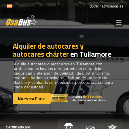
Skip
oficina@osabus.es
to
content
Alquiler de autocares y
Show dropdown
ALQUILER DE AUTOCARES
autocares chárter
en Tullamore
Show dropdown
DESTINOS
Alquile autocares o autocares en Tullamore con
profesionales locales que garantizan comodidad,
seguridad y atención de calidad. Ideal para turismo,
eventos, bodas o traslados, disfrute de un servicio
Show dropdown
RECORRIDAS
flexible y confiable con opciones personalizadas para
cada necesidad.
Nuestra Flota
FLOTA
Nuestra Flota
CONTÁCTENOS
CONTÁCTENOS
Certificado por: