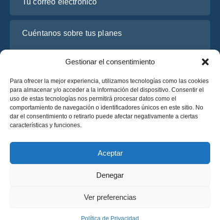
Cuéntanos sobre tus planes
Gestionar el consentimiento
Para ofrecer la mejor experiencia, utilizamos tecnologías como las cookies
para almacenar y/o acceder a la información del dispositivo. Consentir el
uso de estas tecnologías nos permitirá procesar datos como el
comportamiento de navegación o identificadores únicos en este sitio. No
dar el consentimiento o retirarlo puede afectar negativamente a ciertas
características y funciones.
He leído y acepto la
Política de Privacidad
de OsaBus.
Solicite un presupuesto
Aceptar
Solicite un presupuesto
Denegar
Español
Ver preferencias
© 2025 OsaBus © Todos los derechos reservados.
Política de Privacidad
Términos y Condiciones
News
Política de Privacidad