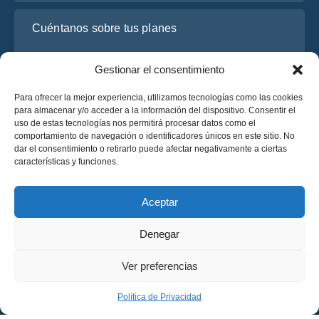
Cuéntanos sobre tus planes
Gestionar el consentimiento
Para ofrecer la mejor experiencia, utilizamos tecnologías como las cookies
para almacenar y/o acceder a la información del dispositivo. Consentir el
uso de estas tecnologías nos permitirá procesar datos como el
comportamiento de navegación o identificadores únicos en este sitio. No
dar el consentimiento o retirarlo puede afectar negativamente a ciertas
características y funciones.
He leído y acepto la
Política de Privacidad
de OsaBus.
Solicite un presupuesto
Aceptar
Solicite un presupuesto
Denegar
Español
Ver preferencias
© 2025 OsaBus © Todos los derechos reservados.
Política de Privacidad
Términos y Condiciones
News
Política de Privacidad