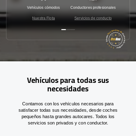
Vehículos cómodos
Conductores profesionales
Garantí
Nuestra Flota
Servicios de conducto
Co
Vehículos para todas sus
necesidades
Contamos con los vehículos necesarios para
satisfacer todas sus necesidades, desde coches
pequeños hasta grandes autocares. Todos los
servicios son privados y con conductor.