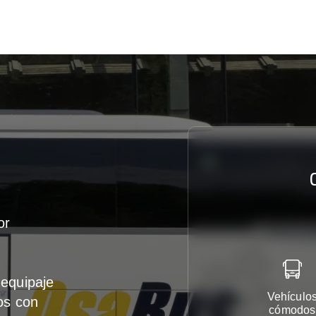
or
equipaje
Vehículo
os con
cómodos