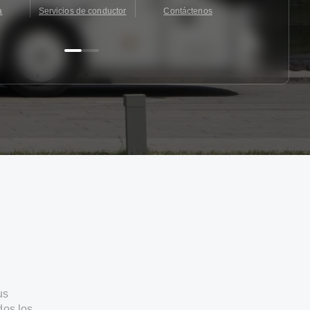
a
Servicios de conductor
Contáctenos
Contácten
us
dos los