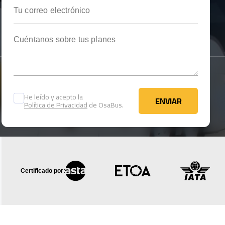
Tu correo electrónico
Cuéntanos sobre tus planes
He leído y acepto la
ENVIAR
Política de Privacidad
de OsaBus.
ENVIAR
Certificado por: