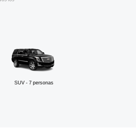
7 personas
Sedán de negocio