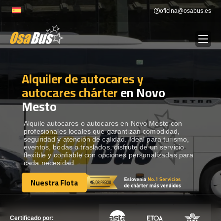
Skip
oficina@osabus.es
to
content
Alquiler de autocares y
Show dropdown
ALQUILER DE AUTOCARES
autocares chárter
en Novo
Mesto
Show dropdown
DESTINOS
Alquile autocares o autocares en Novo Mesto con
profesionales locales que garantizan comodidad,
Show dropdown
RECORRIDAS
seguridad y atención de calidad. Ideal para turismo,
eventos, bodas o traslados, disfrute de un servicio
flexible y confiable con opciones personalizadas para
cada necesidad.
FLOTA
Nuestra Flota
Nuestra Flota
CONTÁCTENOS
CONTÁCTENOS
Certificado por: