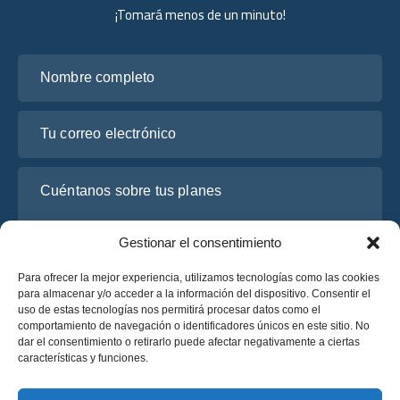
¡Tomará menos de un minuto!
Nombre completo
Tu correo electrónico
Cuéntanos sobre tus planes
Gestionar el consentimiento
Para ofrecer la mejor experiencia, utilizamos tecnologías como las cookies
para almacenar y/o acceder a la información del dispositivo. Consentir el
uso de estas tecnologías nos permitirá procesar datos como el
comportamiento de navegación o identificadores únicos en este sitio. No
dar el consentimiento o retirarlo puede afectar negativamente a ciertas
características y funciones.
He leído y acepto la
Política de Privacidad
de OsaBus.
Solicite un presupuesto