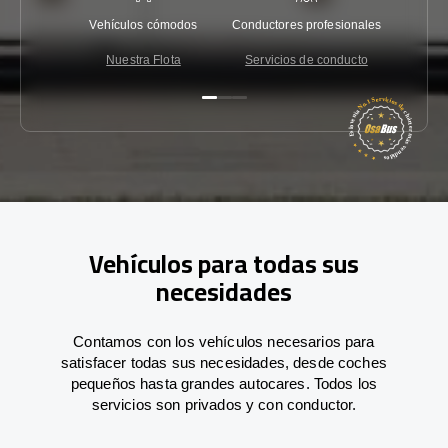
Vehículos cómodos
Conductores profesionales
Garantí
Nuestra Flota
Servicios de conducto
Co
Vehículos para todas sus
necesidades
Contamos con los vehículos necesarios para
satisfacer todas sus necesidades, desde coches
pequeños hasta grandes autocares. Todos los
servicios son privados y con conductor.